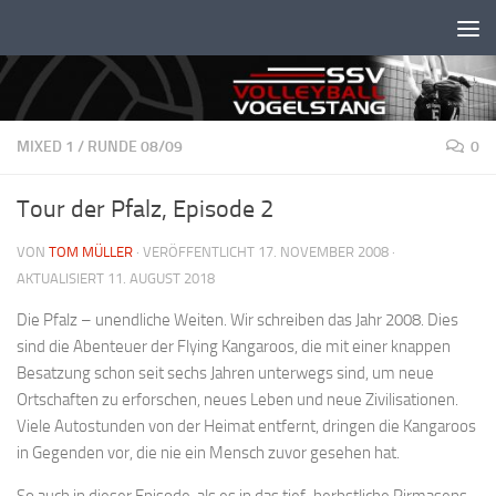
Unter dem Inhalt
MIXED 1
/
RUNDE 08/09
0
Tour der Pfalz, Episode 2
VON
TOM MÜLLER
· VERÖFFENTLICHT
17. NOVEMBER 2008
·
AKTUALISIERT
11. AUGUST 2018
Die Pfalz – unendliche Weiten. Wir schreiben das Jahr 2008. Dies
sind die Abenteuer der Flying Kangaroos, die mit einer knappen
Besatzung schon seit sechs Jahren unterwegs sind, um neue
Ortschaften zu erforschen, neues Leben und neue Zivilisationen.
Viele Autostunden von der Heimat entfernt, dringen die Kangaroos
in Gegenden vor, die nie ein Mensch zuvor gesehen hat.
So auch in dieser Episode, als es in das tief-herbstliche Pirmasens