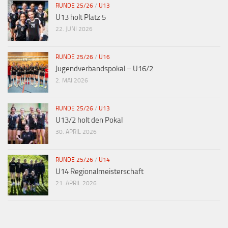
RUNDE 25/26
/
U13
U13 holt Platz 5
22. JUNI 2026
RUNDE 25/26
/
U16
Jugendverbandspokal – U16/2
2. MAI 2026
RUNDE 25/26
/
U13
U13/2 holt den Pokal
30. APRIL 2026
RUNDE 25/26
/
U14
U14 Regionalmeisterschaft
21. APRIL 2026