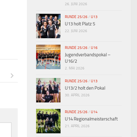
26. JUNI 2026
RUNDE 25/26
/
U13
U13 holt Platz 5
22. JUNI 2026
RUNDE 25/26
/
U16
Jugendverbandspokal –
U16/2
2. MAI 2026
RUNDE 25/26
/
U13
U13/2 holt den Pokal
30. APRIL 2026
RUNDE 25/26
/
U14
U14 Regionalmeisterschaft
21. APRIL 2026