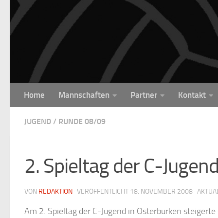
Unter dem Inhalt
Home
Mannschaften
Partner
Kontakt
JUGEND
/
RUNDE 08/09
2. Spieltag der C-Jugen
VON
REDAKTION
· VERÖFFENTLICHT
18. NOVEMBER 2008
· AKTUA
Am 2. Spieltag der C-Jugend in Osterburken steigert