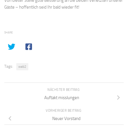
Von dieser Stelle gute Besserung an die beiden Verletzten unserer
Gäste – hoffentlich seid Ihr bald wieder fit!
SHARE
Tags:
web2
NÄCHSTER BEITRAG
Auftakt misslungen
VORHERIGER BEITRAG
Neuer Vorstand