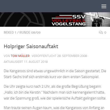
Unter dem Inhalt
MIXED 1
/
RUNDE 08/09
0
Holpriger Saisonauftakt
VON
TOM MÜLLER
· VERÖFFENTLICHT
28. SEPTEMBER 2008
·
AKTUALISIERT
11. AUGUST 2018
Die Kangaroos sind etwas ungewöhnlich in die Saison gestartet. Die
Start-Sechs traf sich erstmals kurz vor dem ersten Saisonspiel.
Die Uhr zeigte kurz nach 2 Uhr, als die große Begrüßung begann.
„Hallo, ich bin die Kerstin.“ Nachdem man sich kennengelernt hatte,
war die Spannung groß, wie der spielerische Auftakt gelingen sollte.
Man traute seinen Augen kaum, was die Kangaroos von Anfang an