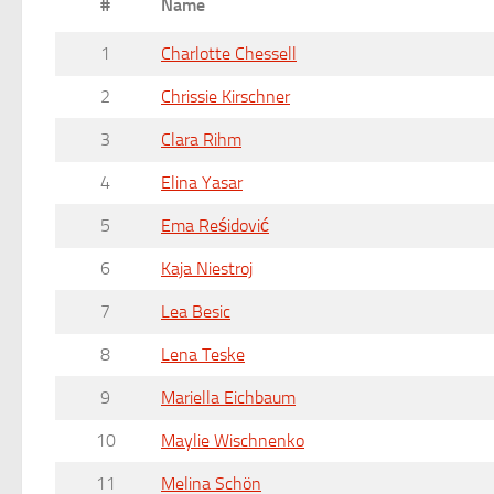
#
Name
1
Charlotte Chessell
2
Chrissie Kirschner
3
Clara Rihm
4
Elina Yasar
5
Ema Reśidović
6
Kaja Niestroj
7
Lea Besic
8
Lena Teske
9
Mariella Eichbaum
10
Maylie Wischnenko
11
Melina Schön