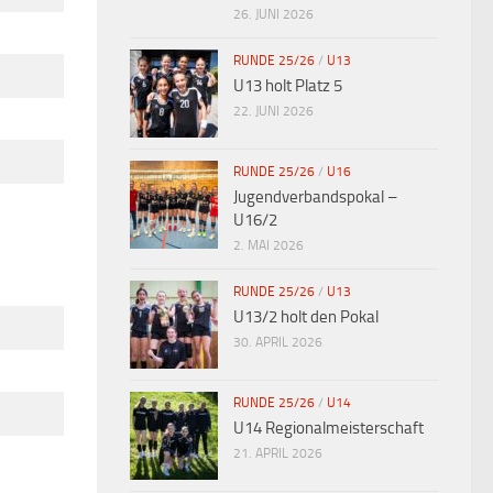
26. JUNI 2026
RUNDE 25/26
/
U13
U13 holt Platz 5
22. JUNI 2026
RUNDE 25/26
/
U16
Jugendverbandspokal –
U16/2
2. MAI 2026
RUNDE 25/26
/
U13
U13/2 holt den Pokal
30. APRIL 2026
RUNDE 25/26
/
U14
U14 Regionalmeisterschaft
21. APRIL 2026