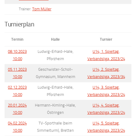
Trainer:
Tom Müller
Turnierplan
Termin
Halle
Turnier
08.10.2023
Ludwig-Erhard-Halle,
U14, 1. Spieltag,
10:00
Pforzheim
Verbandsliga, 2023/24
05.11.2023
Geschwister-Scholl-
U14, 2. Spieltag,
10:00
Gymnasium, Mannheim
Verbandsliga, 2023/34
02.12.2023
Ludwig-Erhard-Halle,
U14, 3. Spieltag,
10:00
Pforzheim
Verbandsliga, 2023/24
20.01.2024
Hermann-Kimling-Halle,
U14, 4. Spieltag,
10:00
Östringen
Verbandsliga, 2023/24
04.02.2024
TV-Sporthalle (beim
U14, 5. Spieltag,
10:00
Simmelturm), Bretten
Verbandsliga, 2023/24