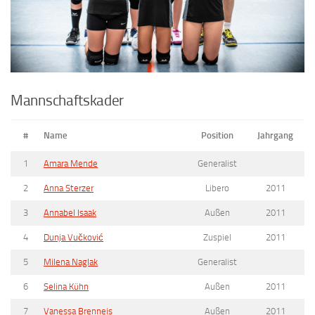
Mannschaftskader
#
Name
Position
Jahrgang
1
Amara Mende
Generalist
2
Anna Sterzer
Libero
2011
3
Annabel Isaak
Außen
2011
4
Dunja Vučković
Zuspiel
2011
5
Milena Naglak
Generalist
6
Selina Kühn
Außen
2011
7
Vanessa Brenneis
Außen
2011