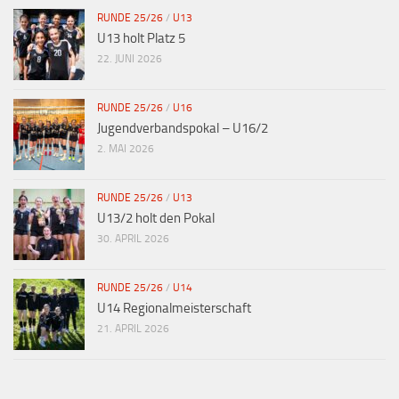
RUNDE 25/26
/
U13
U13 holt Platz 5
22. JUNI 2026
RUNDE 25/26
/
U16
Jugendverbandspokal – U16/2
2. MAI 2026
RUNDE 25/26
/
U13
U13/2 holt den Pokal
30. APRIL 2026
RUNDE 25/26
/
U14
U14 Regionalmeisterschaft
21. APRIL 2026