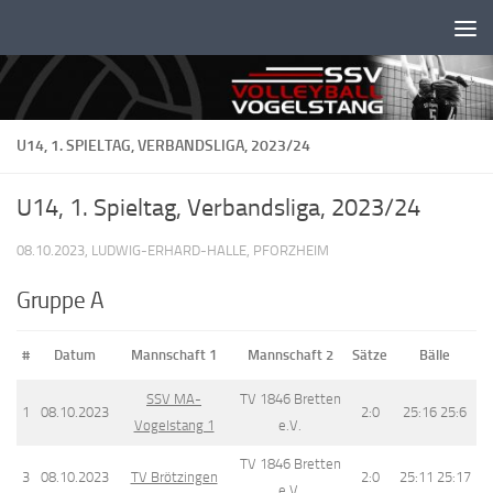
Unter dem Inhalt
U14, 1. SPIELTAG, VERBANDSLIGA, 2023/24
U14, 1. Spieltag, Verbandsliga, 2023/24
08.10.2023, LUDWIG-ERHARD-HALLE, PFORZHEIM
Gruppe A
#
Datum
Mannschaft 1
Mannschaft 2
Sätze
Bälle
SSV MA-
TV 1846 Bretten
1
08.10.2023
2:0
25:16 25:6
Vogelstang 1
e.V.
TV 1846 Bretten
3
08.10.2023
TV Brötzingen
2:0
25:11 25:17
e.V.