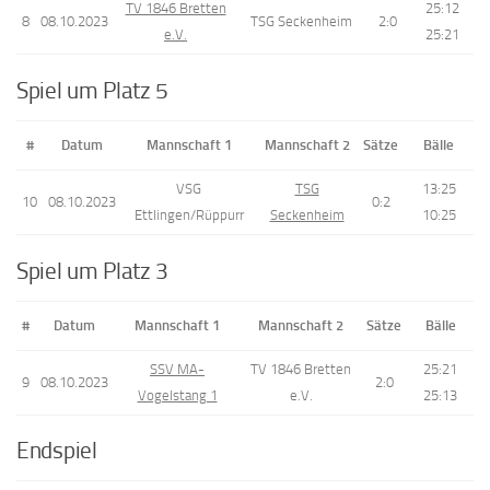
TV 1846 Bretten
25:12
8
08.10.2023
TSG Seckenheim
2:0
e.V.
25:21
Spiel um Platz 5
#
Datum
Mannschaft 1
Mannschaft 2
Sätze
Bälle
VSG
TSG
13:25
10
08.10.2023
0:2
Ettlingen/Rüppurr
Seckenheim
10:25
Spiel um Platz 3
#
Datum
Mannschaft 1
Mannschaft 2
Sätze
Bälle
SSV MA-
TV 1846 Bretten
25:21
9
08.10.2023
2:0
Vogelstang 1
e.V.
25:13
Endspiel