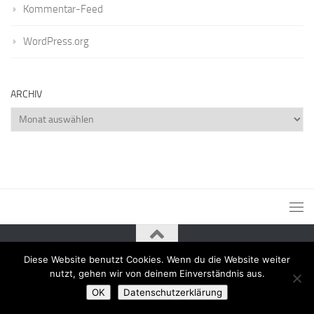
Kommentar-Feed
WordPress.org
ARCHIV
Archiv
Diese Website benutzt Cookies. Wenn du die Website weiter
Powered by
- Entworfen mit dem
Zu Hueman Pro wechseln
nutzt, gehen wir von deinem Einverständnis aus.
OK
Datenschutzerklärung