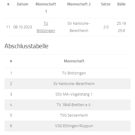
#
Datum
Mannschaft
Mannschaft 2
Sätze
Bälle
1
TV
SV Karlsruhe-
25:19
11
08.10.2023
2:0
Brötzingen
Beiertheim
25:6
Abschlusstabelle
#
Mannschaft
1
TV Brötzingen
2
SV Karlsruhe-Beiertheim
3
SSV MA-Vogelstang 1
4
TV 1846 Bretten e.V.
5
TSG Seckenheim
6
VSG Ettlingen/Rüppurr