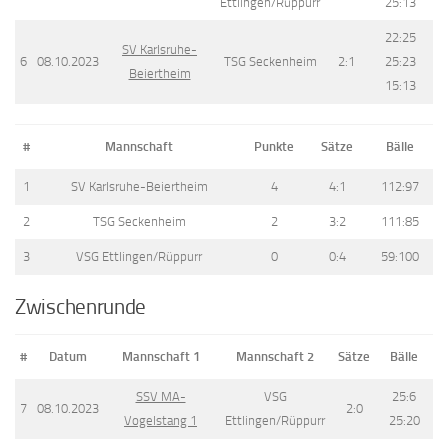
Ettlingen/Rüppurr
25:13
22:25
SV Karlsruhe-
6
08.10.2023
TSG Seckenheim
2:1
25:23
Beiertheim
15:13
#
Mannschaft
Punkte
Sätze
Bälle
1
SV Karlsruhe-Beiertheim
4
4:1
112:97
2
TSG Seckenheim
2
3:2
111:85
3
VSG Ettlingen/Rüppurr
0
0:4
59:100
Zwischenrunde
#
Datum
Mannschaft 1
Mannschaft 2
Sätze
Bälle
SSV MA-
VSG
25:6
7
08.10.2023
2:0
Vogelstang 1
Ettlingen/Rüppurr
25:20