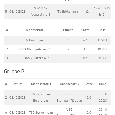
SSV MA-
25:20 20:25
5
08.10.2023
TV Brötzingen
1:2
Vogelstang 1
8:15
#
Mannschaft
Punkte
Sätze
Bälle
1
TV Brötzingen
4
4:1
110:81
2
SSV MA-Vogelstang 1
2
3:2
103:82
3
TV 1846 Bretten e.V.
0
0:4
50:100
Gruppe B
#
Datum
Mannschaft 1
Mannschaft 2
Sätze
Bälle
SV Karlsruhe-
VSG
25:16
2
08.10.2023
2:0
Beiertheim
Ettlingen/Rüppurr
25:20
VSG
25:10
4
08.10.2023
TSG Seckenheim
2:0