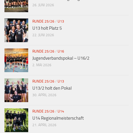
,
26. JUNI 2026
N
a
RUNDE 25/26
/
U13
U13 holt Platz 5
v
22. JUNI 2026
i
g
RUNDE 25/26
/
U16
a
Jugendverbandspokal – U16/2
2. MAI 2026
t
i
RUNDE 25/26
/
U13
o
U13/2 holt den Pokal
n
30. APRIL 2026
RUNDE 25/26
/
U14
U14 Regionalmeisterschaft
21. APRIL 2026