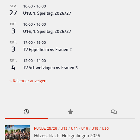
g
SEP.
10:00
-
16:00
-
27
U18, 1. Spieltag, 2026/27
N
OKT.
10:00
-
16:00
a
3
U16, 1. Spieltag, 2026/27
v
OKT.
17:00
-
19:00
i
3
TV Eppelheim vs Frauen 2
g
OKT.
12:00
-
14:00
a
4
TV Schwetzingen vs Frauen 3
t
Kalender anzeigen
i
o
n
RUNDE 25/26
/
U13
/
U14
/
U16
/
U18
/
U20
Hitzeschlacht Holzgerlingen 2026