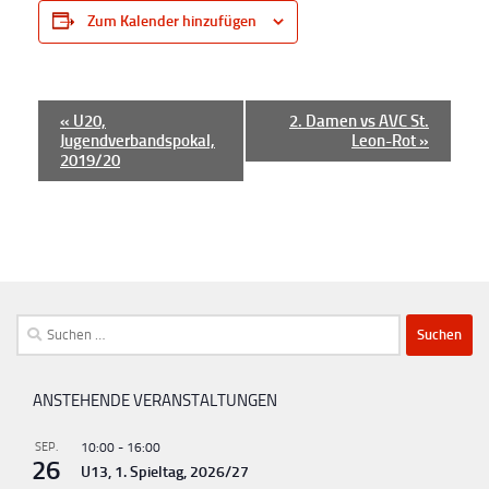
Zum Kalender hinzufügen
V
«
U20,
2. Damen vs AVC St.
Jugendverbandspokal,
Leon-Rot
»
e
2019/20
r
a
n
s
t
Suchen
a
nach:
l
t
ANSTEHENDE VERANSTALTUNGEN
u
SEP.
10:00
-
16:00
n
26
U13, 1. Spieltag, 2026/27