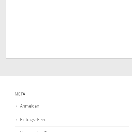
i
g
a
t
i
o
n
META
Anmelden
Eintrags-Feed