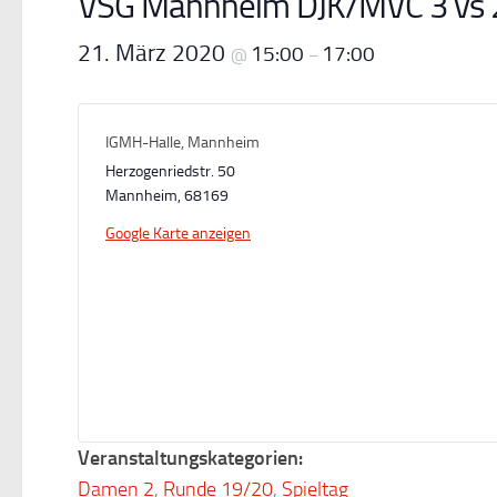
VSG Mannheim DJK/MVC 3 vs 
21. März 2020
15:00
17:00
@
–
IGMH-Halle, Mannheim
Herzogenriedstr. 50
Mannheim
,
68169
Google Karte anzeigen
Veranstaltungskategorien:
Damen 2
,
Runde 19/20
,
Spieltag