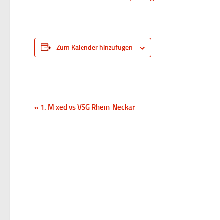
Zum Kalender hinzufügen
V
«
1. Mixed vs VSG Rhein-Neckar
e
r
a
n
s