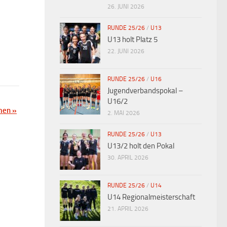
26. JUNI 2026
RUNDE 25/26
/
U13
U13 holt Platz 5
22. JUNI 2026
RUNDE 25/26
/
U16
Jugendverbandspokal –
U16/2
amen
»
2. MAI 2026
RUNDE 25/26
/
U13
U13/2 holt den Pokal
30. APRIL 2026
RUNDE 25/26
/
U14
U14 Regionalmeisterschaft
21. APRIL 2026