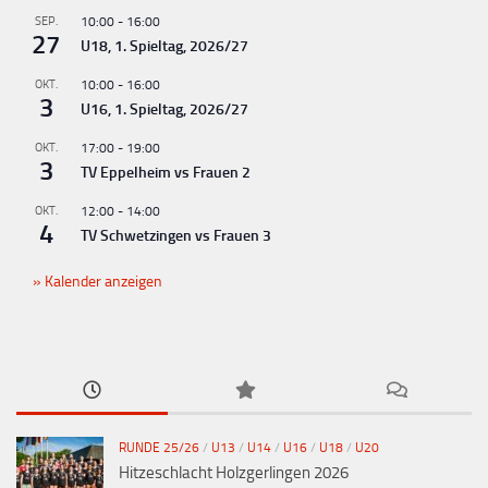
g
SEP.
10:00
-
16:00
-
27
U18, 1. Spieltag, 2026/27
N
OKT.
10:00
-
16:00
a
3
U16, 1. Spieltag, 2026/27
v
OKT.
17:00
-
19:00
i
3
TV Eppelheim vs Frauen 2
g
OKT.
12:00
-
14:00
a
4
TV Schwetzingen vs Frauen 3
t
Kalender anzeigen
i
o
n
RUNDE 25/26
/
U13
/
U14
/
U16
/
U18
/
U20
Hitzeschlacht Holzgerlingen 2026