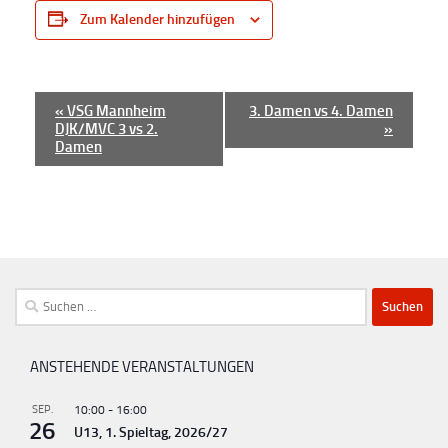
Zum Kalender hinzufügen
V
«
VSG Mannheim
3. Damen vs 4. Damen
DJK/MVC 3 vs 2.
»
e
Damen
r
a
n
s
t
Suchen
a
nach:
l
t
ANSTEHENDE VERANSTALTUNGEN
u
SEP.
10:00
-
16:00
n
26
U13, 1. Spieltag, 2026/27