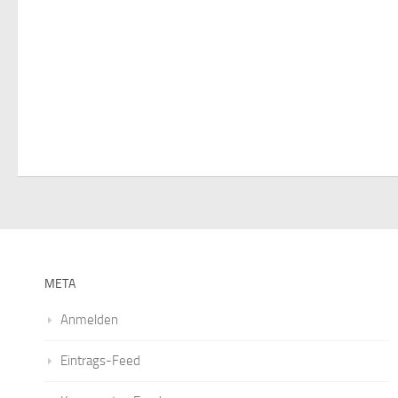
o
n
META
Anmelden
Eintrags-Feed