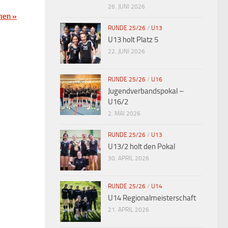
26. JUNI 2026
amen
»
RUNDE 25/26
/
U13
U13 holt Platz 5
22. JUNI 2026
RUNDE 25/26
/
U16
Jugendverbandspokal –
U16/2
2. MAI 2026
RUNDE 25/26
/
U13
U13/2 holt den Pokal
30. APRIL 2026
RUNDE 25/26
/
U14
U14 Regionalmeisterschaft
21. APRIL 2026