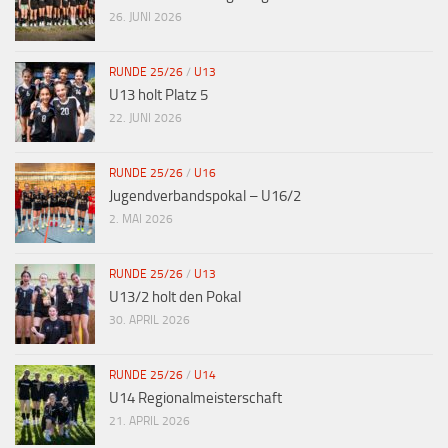
,
26. JUNI 2026
N
a
RUNDE 25/26
/
U13
U13 holt Platz 5
v
22. JUNI 2026
i
g
RUNDE 25/26
/
U16
a
Jugendverbandspokal – U16/2
2. MAI 2026
t
i
RUNDE 25/26
/
U13
o
U13/2 holt den Pokal
n
30. APRIL 2026
RUNDE 25/26
/
U14
U14 Regionalmeisterschaft
21. APRIL 2026