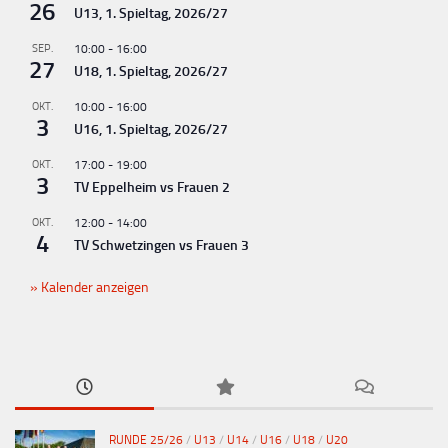
26
U13, 1. Spieltag, 2026/27
n
g
SEP.
10:00
-
16:00
27
U18, 1. Spieltag, 2026/27
-
N
OKT.
10:00
-
16:00
3
U16, 1. Spieltag, 2026/27
a
v
OKT.
17:00
-
19:00
3
TV Eppelheim vs Frauen 2
i
g
OKT.
12:00
-
14:00
4
TV Schwetzingen vs Frauen 3
a
t
Kalender anzeigen
i
o
n
RUNDE 25/26
/
U13
/
U14
/
U16
/
U18
/
U20