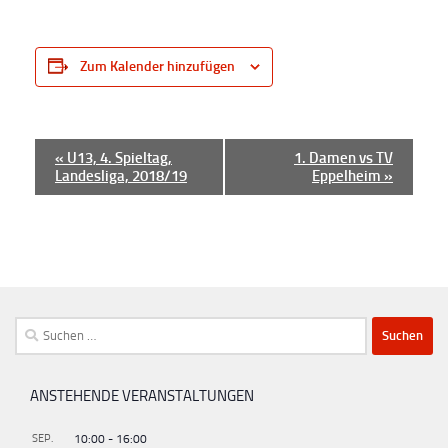
Zum Kalender hinzufügen
V
«
U13, 4. Spieltag,
1. Damen vs TV
Landesliga, 2018/19
Eppelheim
»
e
r
a
n
s
t
Suchen
a
nach:
l
ANSTEHENDE VERANSTALTUNGEN
t
u
SEP.
10:00
-
16:00