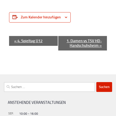
Zum Kalender hinzufügen
V
«
4. Spieltag U12
1. Damen vs TSV HD-
Handschuhsheim
»
e
r
a
n
s
t
Suchen
a
nach:
l
ANSTEHENDE VERANSTALTUNGEN
t
u
SEP.
10:00
-
16:00