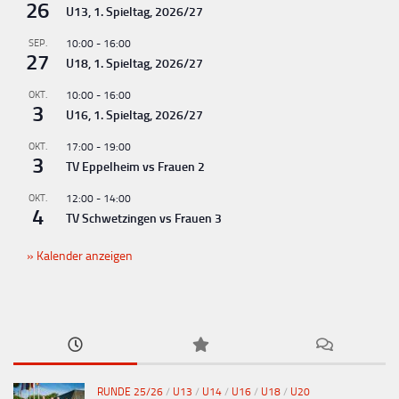
26
U13, 1. Spieltag, 2026/27
n
g
SEP.
10:00
-
16:00
27
U18, 1. Spieltag, 2026/27
-
N
OKT.
10:00
-
16:00
3
U16, 1. Spieltag, 2026/27
a
v
OKT.
17:00
-
19:00
3
TV Eppelheim vs Frauen 2
i
g
OKT.
12:00
-
14:00
4
TV Schwetzingen vs Frauen 3
a
t
Kalender anzeigen
i
o
n
RUNDE 25/26
/
U13
/
U14
/
U16
/
U18
/
U20