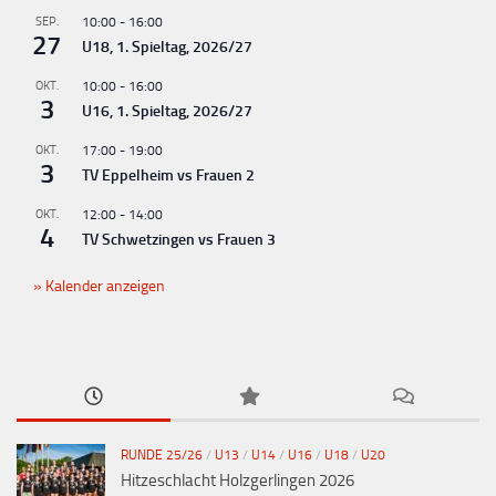
g
SEP.
10:00
-
16:00
-
27
U18, 1. Spieltag, 2026/27
N
OKT.
10:00
-
16:00
a
3
U16, 1. Spieltag, 2026/27
v
OKT.
17:00
-
19:00
i
3
TV Eppelheim vs Frauen 2
g
OKT.
12:00
-
14:00
a
4
TV Schwetzingen vs Frauen 3
t
Kalender anzeigen
i
o
n
RUNDE 25/26
/
U13
/
U14
/
U16
/
U18
/
U20
Hitzeschlacht Holzgerlingen 2026