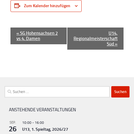
Zum Kalender hinzufügen
V
«
SG Hohensachsen 2
U14,
vs 4. Damen
Regionalmeisterschaft
e
Süd
»
r
a
n
s
t
Suchen
a
nach:
l
t
ANSTEHENDE VERANSTALTUNGEN
u
SEP.
10:00
-
16:00
n
26
U13, 1. Spieltag, 2026/27