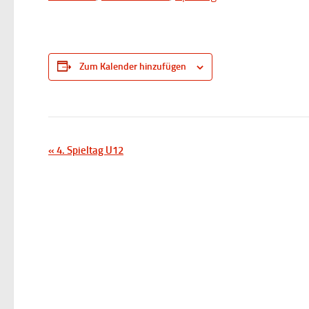
Zum Kalender hinzufügen
V
«
4. Spieltag U12
e
r
a
n
s