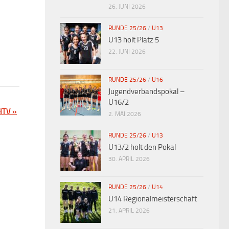
26. JUNI 2026
RUNDE 25/26
/
U13
U13 holt Platz 5
22. JUNI 2026
RUNDE 25/26
/
U16
Jugendverbandspokal –
U16/2
 HTV
»
2. MAI 2026
RUNDE 25/26
/
U13
U13/2 holt den Pokal
30. APRIL 2026
RUNDE 25/26
/
U14
U14 Regionalmeisterschaft
21. APRIL 2026