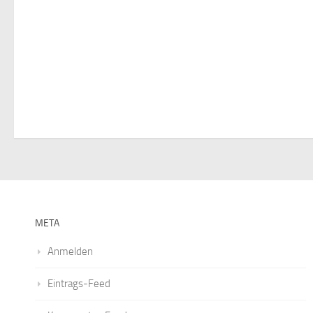
i
g
a
t
i
o
n
META
Anmelden
Eintrags-Feed