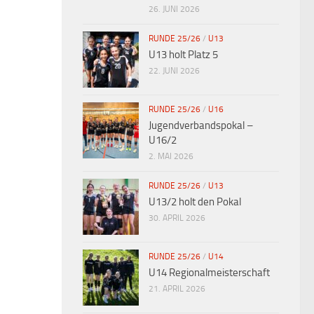
26. JUNI 2026
RUNDE 25/26
/
U13
U13 holt Platz 5
22. JUNI 2026
RUNDE 25/26
/
U16
Jugendverbandspokal –
U16/2
2. MAI 2026
RUNDE 25/26
/
U13
U13/2 holt den Pokal
30. APRIL 2026
RUNDE 25/26
/
U14
U14 Regionalmeisterschaft
21. APRIL 2026