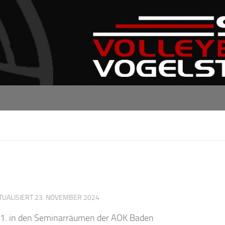
TUALISIERT
23. NOVEMBER 2024
.11. in den Seminarräumen der AOK Baden