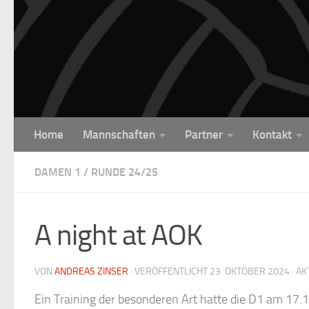
Unter dem Inhalt
Home
Mannschaften
Partner
Kontakt
DAMEN 1
/
RUNDE 24/25
A night at AOK
VON
ANDREAS ZINSER
· VERÖFFENTLICHT
23. OKTOBER 2024
· AK
Ein Training der besonderen Art hatte die D1 am 17