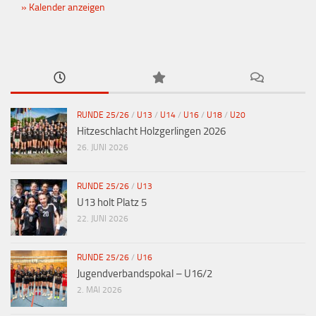
Kalender anzeigen
RUNDE 25/26
/
U13
/
U14
/
U16
/
U18
/
U20
Hitzeschlacht Holzgerlingen 2026
26. JUNI 2026
RUNDE 25/26
/
U13
U13 holt Platz 5
22. JUNI 2026
RUNDE 25/26
/
U16
Jugendverbandspokal – U16/2
2. MAI 2026