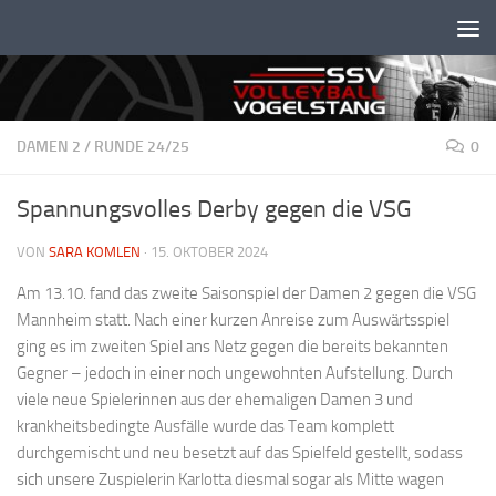
Unter dem Inhalt
DAMEN 2
/
RUNDE 24/25
0
Spannungsvolles Derby gegen die VSG
VON
SARA KOMLEN
·
15. OKTOBER 2024
Am 13.10. fand das zweite Saisonspiel der Damen 2 gegen die VSG
Mannheim statt. Nach einer kurzen Anreise zum Auswärtsspiel
ging es im zweiten Spiel ans Netz gegen die bereits bekannten
Gegner – jedoch in einer noch ungewohnten Aufstellung. Durch
viele neue Spielerinnen aus der ehemaligen Damen 3 und
krankheitsbedingte Ausfälle wurde das Team komplett
durchgemischt und neu besetzt auf das Spielfeld gestellt, sodass
sich unsere Zuspielerin Karlotta diesmal sogar als Mitte wagen