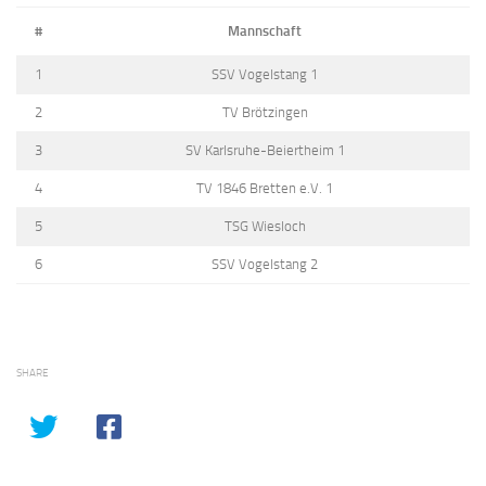
#
Mannschaft
1
SSV Vogelstang 1
2
TV Brötzingen
3
SV Karlsruhe-Beiertheim 1
4
TV 1846 Bretten e.V. 1
5
TSG Wiesloch
6
SSV Vogelstang 2
SHARE