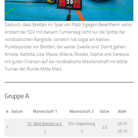
Dadurch, dass Bretten im Spiel um Platz 3 gegen Beiertheim verlor,
erobert der SSV mit diesem Turniersieg nicht nur die Spitze der
nordbadischen Rangliste, sondern hat sogar ein kleines
Punktepolster vor Bretten, die weiter Zweite sind. Damit gehen
Amelie, Karlotta, Lisa, Mavie, Milena, Rosalie, Sophie und Vanessa
mit guten Chancen auf die nordbadische Meisterschaft ins letzte
Turnier der Runde Mitte März.
Gruppe A
#
Datum
Mannschaft 1
Mannschaft 2
Sätze
Bälle
TV 1846 Bretten e.V.
SSV Vogelstang
25:15
1
2:0
1
2
25:13