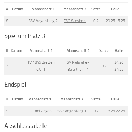
#
Datum
Mannschaft 1
Mannschaft 2
Sätze
Bälle
8
SSV Vogelstang 2
TSG Wiesloch
0:2
20:25 15:25
Spiel um Platz 3
#
Datum
Mannschaft 1
Mannschaft 2
Sätze
Bälle
TV 1846 Bretten
SV Karlsruhe-
24:26
7
0:2
e.V. 1
Beiertheim 1
21:25
Endspiel
#
Datum
Mannschaft 1
Mannschaft 2
Sätze
Bälle
9
TV Brötzingen
SSV Vogelstang 1
0:2
18:25 22:25
Abschlusstabelle