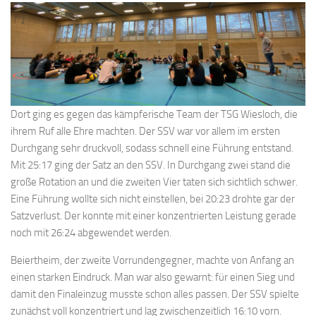
Dort ging es gegen das kämpferische Team der TSG Wiesloch, die
ihrem Ruf alle Ehre machten. Der SSV war vor allem im ersten
Durchgang sehr druckvoll, sodass schnell eine Führung entstand.
Mit 25:17 ging der Satz an den SSV. In Durchgang zwei stand die
große Rotation an und die zweiten Vier taten sich sichtlich schwer.
Eine Führung wollte sich nicht einstellen, bei 20:23 drohte gar der
Satzverlust. Der konnte mit einer konzentrierten Leistung gerade
noch mit 26:24 abgewendet werden.
Beiertheim, der zweite Vorrundengegner, machte von Anfang an
einen starken Eindruck. Man war also gewarnt: für einen Sieg und
damit den Finaleinzug musste schon alles passen. Der SSV spielte
zunächst voll konzentriert und lag zwischenzeitlich 16:10 vorn.