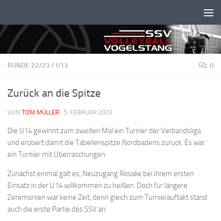
Unter dem Inhalt
RUNDE 22/23
/
U13
0
Zurück an die Spitze
VON
TOM MÜLLER
·
5. FEBRUAR 2023
Die U14 gewinnt zum zweiten Mal ein Turnier der Verbandsliga
und erobert damit die Tabellenspitze Nordbadens zurück. Es war
ein Turnier mit Überraschungen.
Zunächst einmal galt es, Neuzugang Rosalie bei ihrem ersten
Einsatz in der U14 willkommen zu heißen. Doch für längere
Zeremonien war keine Zeit, denn gleich zum Turnierauftakt stand
auch die erste Partie des SSV an.