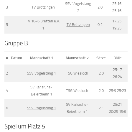
SSV Vogelstang
25:16
3
TV Brötzingen
2:0
2
25:16
TV 1846 Bretten e.V.
17:25
5
TV Brötzingen
0:2
1
19:25
Gruppe B
#
Datum
Mannschaft 1
Mannschaft 2
Sätze
Bälle
25:17
2
SSV Vogelstang 1
TSG Wiesloch
2:0
26:24
SV Karlsruhe-
4
TSG Wiesloch
2:0
25:9 25:23
Beiertheim 1
SV Karlsruhe-
25:21
6
SSV Vogelstang 1
2:1
Beiertheim 1
20:25 15:6
Spiel um Platz 5