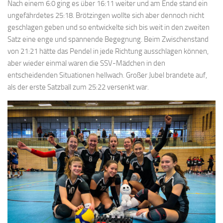
Nach einem 6:0 ging es über 16:11 weiter und am Ende stand ein
ungefährdetes 25:18. Brötzingen wollte sich aber dennoch nicht
geschlagen geben und so entwickelte sich bis weit in den zweiten
Satz eine enge und spannende Begegnung. Beim Zwischenstand
von 21:21 hätte das Pendel in jede Richtung ausschlagen können,
aber wieder einmal waren die SSV-Mädchen in den
entscheidenden Situationen hellwach. Großer Jubel brandete auf,
als der erste Satzball zum 25:22 versenkt war.