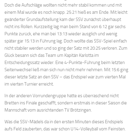
Doch die Aufschläge wollten nicht mehr stabil kommen und mit
einem Mal wurde es noch knapp. 25:21 hieß es am Ende. Mit leicht
geänderter Grundaufstellung kam der SSV zunächst überhaupt
nicht ins Rollen. Kurzzeitig lag man beim Stand von 6:12 gar sechs
Punkte zurück, ehe man bei 13:13 wieder ausglich und wenig
später gar 15:13 in Führung lag. Doch wollte das SSV-Spiel einfach
nicht stabiler werden und so ging der Satz mit 20:25 verloren. Zum
Glück besann sich das Team um Kapitän Karlotta im
Entscheidungssatz wieder. Eine 4-Punkte-Führung beim letzten
Seitenwechsel ließ man sich nun nicht mehr nehmen. Mit 15:6 ging
dieser letzte Satz an den SSV – das Endspiel war zum vierten Mal
im vierten Turnier erreicht.
In der anderen Vorrundengruppe hatte es überraschend nicht
Bretten ins Finale geschafft, sondern erstmals in dieser Saison die
Mannschaft vom ausrichtenden TV Brötzingen.
Was die SSV-Mädels da in den ersten Minuten dieses Endspiels
aufs Feld zauberten, das war schon U14-Volleyball vom Feinsten.