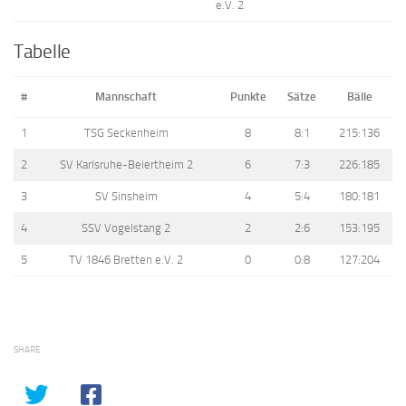
e.V. 2
Tabelle
#
Mannschaft
Punkte
Sätze
Bälle
1
TSG Seckenheim
8
8:1
215:136
2
SV Karlsruhe-Beiertheim 2
6
7:3
226:185
3
SV Sinsheim
4
5:4
180:181
4
SSV Vogelstang 2
2
2:6
153:195
5
TV 1846 Bretten e.V. 2
0
0:8
127:204
SHARE