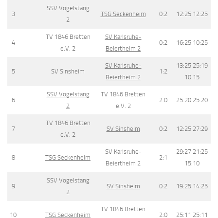
SSV Vogelstang
3
TSG Seckenheim
0:2
12:25 12:25
2
TV 1846 Bretten
SV Karlsruhe-
4
0:2
16:25 10:25
e.V. 2
Beiertheim 2
SV Karlsruhe-
13:25 25:19
5
SV Sinsheim
1:2
Beiertheim 2
10:15
SSV Vogelstang
TV 1846 Bretten
6
2:0
25:20 25:20
2
e.V. 2
TV 1846 Bretten
7
SV Sinsheim
0:2
12:25 27:29
e.V. 2
SV Karlsruhe-
29:27 21:25
8
TSG Seckenheim
2:1
Beiertheim 2
15:10
SSV Vogelstang
9
SV Sinsheim
0:2
19:25 14:25
2
TV 1846 Bretten
10
TSG Seckenheim
2:0
25:11 25:11