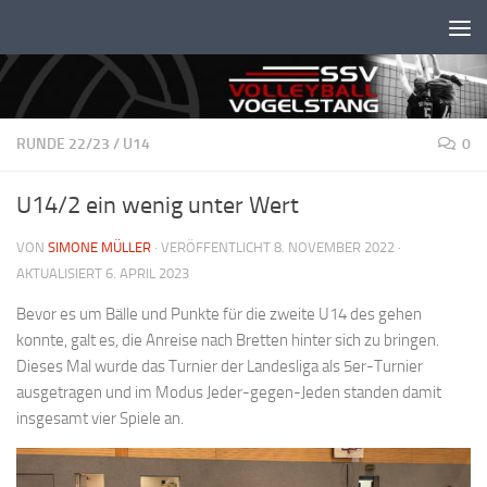
Unter dem Inhalt
RUNDE 22/23
/
U14
0
U14/2 ein wenig unter Wert
VON
SIMONE MÜLLER
· VERÖFFENTLICHT
8. NOVEMBER 2022
·
AKTUALISIERT
6. APRIL 2023
Bevor es um Bälle und Punkte für die zweite U14 des gehen
konnte, galt es, die Anreise nach Bretten hinter sich zu bringen.
Dieses Mal wurde das Turnier der Landesliga als 5er-Turnier
ausgetragen und im Modus Jeder-gegen-Jeden standen damit
insgesamt vier Spiele an.