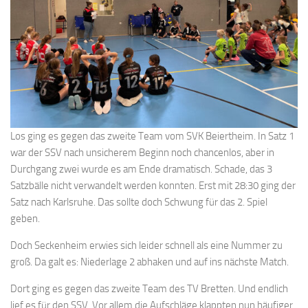
Los ging es gegen das zweite Team vom SVK Beiertheim. In Satz 1
war der SSV nach unsicherem Beginn noch chancenlos, aber in
Durchgang zwei wurde es am Ende dramatisch. Schade, das 3
Satzbälle nicht verwandelt werden konnten. Erst mit 28:30 ging der
Satz nach Karlsruhe. Das sollte doch Schwung für das 2. Spiel
geben.
Doch Seckenheim erwies sich leider schnell als eine Nummer zu
groß. Da galt es: Niederlage 2 abhaken und auf ins nächste Match.
Dort ging es gegen das zweite Team des TV Bretten. Und endlich
lief es für den SSV. Vor allem die Aufschläge klappten nun häufiger