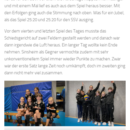
und mit einem Mal lief es auch aus dem Spiel heraus besser. Mit
den Erfolgen ging auch die Stimmung nach oben. Was für ein Jubel,
als das Spiel 25:20 und 25:20 für den SSV ausging.
Vor dem vierten und letzten Spiel des Tages musste das
Schiedsgericht auf zwei Feldern gestellt werden und danach war
dann irgendwie die Luft heraus. Ein langer Tag wollte kein Ende
nehmen. Sinsheim als Gegner vermochte zudem mit sehr
unkonventionellem Spiel immer wieder Punkte zu machen. Zwar
war der erste Satz lange Zeit noch umkämpft, doch im zweiten ging
dann nicht mehr viel zusammen.