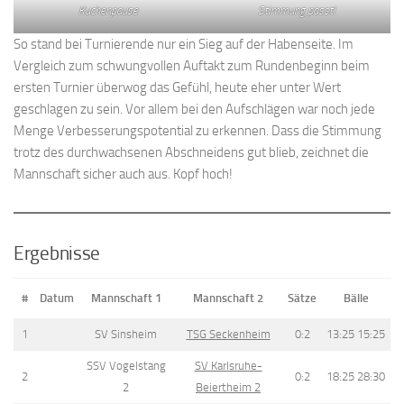
Kuchenpause
Stimmung passt!
So stand bei Turnierende nur ein Sieg auf der Habenseite. Im
Vergleich zum schwungvollen Auftakt zum Rundenbeginn beim
ersten Turnier überwog das Gefühl, heute eher unter Wert
geschlagen zu sein. Vor allem bei den Aufschlägen war noch jede
Menge Verbesserungspotential zu erkennen. Dass die Stimmung
trotz des durchwachsenen Abschneidens gut blieb, zeichnet die
Mannschaft sicher auch aus. Kopf hoch!
Ergebnisse
#
Datum
Mannschaft 1
Mannschaft 2
Sätze
Bälle
1
SV Sinsheim
TSG Seckenheim
0:2
13:25 15:25
SSV Vogelstang
SV Karlsruhe-
2
0:2
18:25 28:30
2
Beiertheim 2