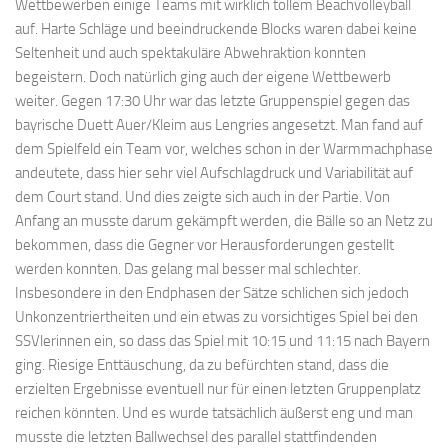
Wettbewerben einige Teams mit wirklich tollem Beachvolleyball
auf. Harte Schläge und beeindruckende Blocks waren dabei keine
Seltenheit und auch spektakuläre Abwehraktion konnten
begeistern. Doch natürlich ging auch der eigene Wettbewerb
weiter. Gegen 17:30 Uhr war das letzte Gruppenspiel gegen das
bayrische Duett Auer/Kleim aus Lengries angesetzt. Man fand auf
dem Spielfeld ein Team vor, welches schon in der Warmmachphase
andeutete, dass hier sehr viel Aufschlagdruck und Variabilität auf
dem Court stand. Und dies zeigte sich auch in der Partie. Von
Anfang an musste darum gekämpft werden, die Bälle so an Netz zu
bekommen, dass die Gegner vor Herausforderungen gestellt
werden konnten. Das gelang mal besser mal schlechter.
Insbesondere in den Endphasen der Sätze schlichen sich jedoch
Unkonzentriertheiten und ein etwas zu vorsichtiges Spiel bei den
SSVlerinnen ein, so dass das Spiel mit 10:15 und 11:15 nach Bayern
ging. Riesige Enttäuschung, da zu befürchten stand, dass die
erzielten Ergebnisse eventuell nur für einen letzten Gruppenplatz
reichen könnten. Und es wurde tatsächlich äußerst eng und man
musste die letzten Ballwechsel des parallel stattfindenden