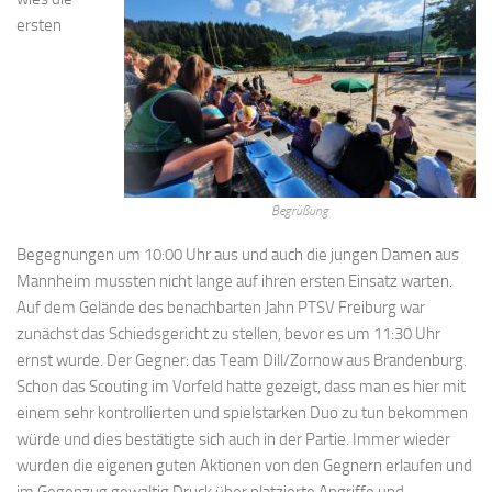
ersten
Begrüßung
Begegnungen um 10:00 Uhr aus und auch die jungen Damen aus
Mannheim mussten nicht lange auf ihren ersten Einsatz warten.
Auf dem Gelände des benachbarten Jahn PTSV Freiburg war
zunächst das Schiedsgericht zu stellen, bevor es um 11:30 Uhr
ernst wurde. Der Gegner: das Team Dill/Zornow aus Brandenburg.
Schon das Scouting im Vorfeld hatte gezeigt, dass man es hier mit
einem sehr kontrollierten und spielstarken Duo zu tun bekommen
würde und dies bestätigte sich auch in der Partie. Immer wieder
wurden die eigenen guten Aktionen von den Gegnern erlaufen und
im Gegenzug gewaltig Druck über platzierte Angriffe und