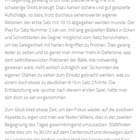
schwierige Shots erzeugt. Dazu kamen sichere und gut gespielte
Aufschläge, so dass, trotz durchaus sehenswerter eigener
Aktionen, der erste Satz mit 10:15 abgegeben werden musste. Der
Plan für Satz Nummer 2 sah vor, mit lang gespielten Bällen in Ecken
und Schnittstellen die Gegner möglichst vom Netz fernzuhalten,
um bei Gelegenheit mit harten Angriffen zu finishen. Dies gelang
leider zu selten und so geriet man immer mehr in Defensive, was
dem selbstbewussten Platzieren der Bälle, das notwendig
gewesen wäre, nicht wirklich zuträglich war. So konnten die
eigenen Stärken zu selten zum Einsatz gebracht werden, was zu
einem doch etwas zu deutlichen 8:15 in Satz 2 führte. Die
Enttäuschung war spürbar nach diesem ersten Spiel, hatte man
sich doch so viel vorgenommen.
Zum Glück blieb etwas Zeit, um den Fokus wieder auf die positiven
Aspekte zu legen und man war festen Willens, dies in der zweiten
Begegnung des Tages gewinnbringend umzusetzen. Stattfinden
sollte dies um 14:30 Uhr auf dem Centercourt und deswegen auch
im Livestream der großen, weiten Welt der Community und Fans