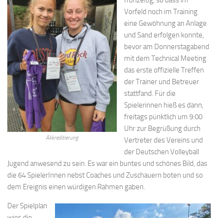
Vorfeld noch im Training
eine Gewöhnung an Anlage
und Sand erfolgen konnte,
bevor am Donnerstagabend
mit dem Technical Meeting
das erste offizielle Treffen
der Trainer und Betreuer
stattfand. Für die
Spielerinnen hieß es dann,
freitags pünktlich um 9:00
Uhr zur Begrüßung durch
Akkreditierung
Vertreter des Vereins und
der Deutschen Volleyball
Jugend anwesend zu sein. Es war ein buntes und schönes Bild, das
die 64 SpielerInnen nebst Coaches und Zuschauern boten und so
dem Ereignis einen würdigen Rahmen gaben.
Der Spielplan
wies die