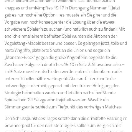
entscheidenden Aktionen zu vollenden. Das Resultat war ein
knappes und umkämpftes 15:17 in Durchgang Nummer 1. Jetzt
gab es nur noch eine Option – es musste ein Sieg her und die
Vorgabe war, noch konsequenter die Lösung über die etwas
schwächere Spielerin zu suchen (und natürlich auch zu finden). Mit
endlich einmal einem befreiten Spiel wurden die Aktionen der
Vogelstang-Mädels besser und besser. Es gelangen jetzt, tolle und
harte Angriffe, platzierte Shots an die Linien und sogar ein
„Monster-Block“ gegen die große Angreiferin begeisterte die
Zuschauer. Folge: ein deutliches 15:10 in Satz 2. Showdown also –
im 3. Satz musste entschieden werden, ob es in der oberen oder
unteren Tabellenhälfte weitergeht. Aber auch hier konnte die
notwendige Lockerheit, gepaart mit der strikten Befolgung der
Strategie beibehalten werden und letztlich nach einer Stunde
Spielzeit ein 2:1 Satzgewinn bejubelt werden. Was für ein
Stimmungsunterschied zum Tiefpunkt des vorherigen Matches.
Den Schlusspunkt des Tages setzte dann die ermittelte Paarung im
Gewinnerpool für den nächsten Tag: Es sollte zum Vergleich mit