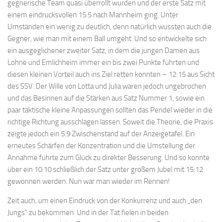
gegnerische Team quasi überrollt wurden und der erste Satz mit
einem eindrucksvollen 15:5 nach Mannheim ging. Unter
Umständen ein wenig zu deutlich, denn natürlich wussten auch die
Gegner, wie man mit einem Ball umgeht. Und so entwickelte sich
ein ausgeglichener zweiter Satz, in dem die jungen Damen aus
Lohne und Emlichheim immer ein bis zwei Punkte führten und
diesen kleinen Vorteil auch ins Ziel retten konnten – 12:15 aus Sicht
des SSV. Der Wille von Lotta und Julia waren jedoch ungebrochen
und das Besinnen auf die Stärken aus Satz Nummer 1, sowie ein
paar taktische kleine Anpassungen sollten das Pendel wieder in die
richtige Richtung ausschlagen lassen. Soweit die Theorie, die Praxis
zeigte jedoch ein 5:9 Zwischenstand auf der Anzeigetafel. Ein
erneutes Schärfen der Konzentration und die Umstellung der
Annahme führte zum Glück zu direkter Besserung. Und so konnte
über ein 10:10 schließlich der Satz unter großem Jubel mit 15:12
gewonnen werden. Nun war man wieder im Rennen!
Zeit auch, um einen Eindruck von der Konkurrenz und auch „den
Jungs“ zu bekommen. Und in der Tat fielen in beiden