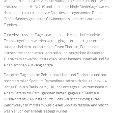
wenn noch einmal alles versucht wurde, am Ende stand ein etwas
enttäuschendes 8:15/7:15 und somit eine blöde Niederlage, war es
damit nämlich auch das letzte Spiel des im sogenannten Double-
Out Verfahrens gespielten Gewinnerpools und damit auch des
Turniers.
Zum Abschluss des Tages, nachdem noch einige befreundete
Teams angefeuert worden waren, ging es erneut zu „unserem“
Italiener, bei dem uns nach dem Essen Pino, ein „Freund des
Hauses“ mit spendierten Leckereien und zahlreichen Anekdoten
aus seinem abwechslungsreichen Leben bestens unterhielt und für
einen schönen Ausklang sorgte.
Der letzte Tag stand im Zeichen der Halb- und Finalspiele und bot
nochmals tollen Sport. Im Damenfinale setze sich das 13- bzw. 14-
jährige Duo aus Berlin, dem Julia und Lotta tags zuvor zumindest in
einem Satz so toll Paroli geboten hatten, gegen ein Team aus
Düsseldorf bzw. Münster durch – das war schon richtig gutes
Beachvolleyball, mit allem, was diesen Sport so faszinierend macht,
was hier von den Mädels gezeigt wurde!