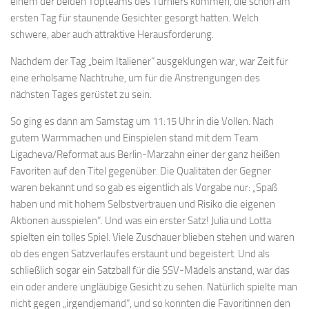
einem der beiden Topteams des Turniers kommen, die schon am
ersten Tag für staunende Gesichter gesorgt hatten. Welch
schwere, aber auch attraktive Herausforderung.
Nachdem der Tag „beim Italiener“ ausgeklungen war, war Zeit für
eine erholsame Nachtruhe, um für die Anstrengungen des
nächsten Tages gerüstet zu sein.
So ging es dann am Samstag um 11:15 Uhr in die Vollen. Nach
gutem Warmmachen und Einspielen stand mit dem Team
Ligacheva/Reformat aus Berlin-Marzahn einer der ganz heißen
Favoriten auf den Titel gegenüber. Die Qualitäten der Gegner
waren bekannt und so gab es eigentlich als Vorgabe nur: „Spaß
haben und mit hohem Selbstvertrauen und Risiko die eigenen
Aktionen ausspielen“. Und was ein erster Satz! Julia und Lotta
spielten ein tolles Spiel. Viele Zuschauer blieben stehen und waren
ob des engen Satzverlaufes erstaunt und begeistert. Und als
schließlich sogar ein Satzball für die SSV-Mädels anstand, war das
ein oder andere ungläubige Gesicht zu sehen. Natürlich spielte man
nicht gegen „irgendjemand“, und so konnten die Favoritinnen den