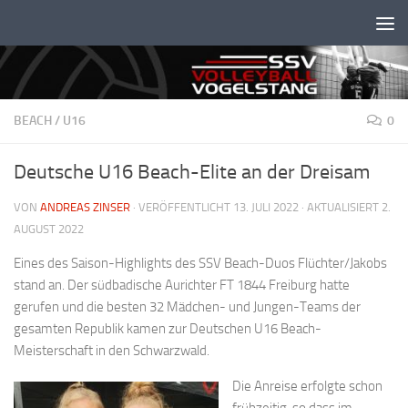
Unter dem Inhalt
BEACH
/
U16
0
Deutsche U16 Beach-Elite an der Dreisam
VON
ANDREAS ZINSER
· VERÖFFENTLICHT
13. JULI 2022
· AKTUALISIERT
2.
AUGUST 2022
Eines des Saison-Highlights des SSV Beach-Duos Flüchter/Jakobs
stand an. Der südbadische Aurichter FT 1844 Freiburg hatte
gerufen und die besten 32 Mädchen- und Jungen-Teams der
gesamten Republik kamen zur Deutschen U16 Beach-
Meisterschaft in den Schwarzwald.
Die Anreise erfolgte schon
frühzeitig, so dass im