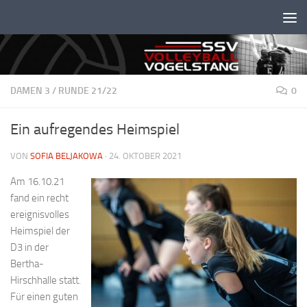
Unter dem Inhalt
DAMEN 3
/
RUNDE 21/22
0
Ein aufregendes Heimspiel
VON
SOFIA BELJAKOWA
·
24. OKTOBER 2021
Am 16.10.21
fand ein recht
ereignisvolles
Heimspiel der
D3 in der
Bertha-
Hirschhalle statt.
Für einen guten