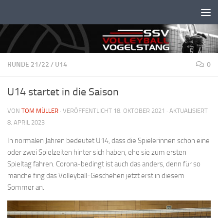
Unter dem Inhalt
RUNDE 21/22
/
U14
0
U14 startet in die Saison
VON
TOM MÜLLER
· VERÖFFENTLICHT
18. OKTOBER 2021
· AKTUALISIERT
8. APRIL 2023
In normalen Jahren bedeutet U14, dass die Spielerinnen schon eine
oder zwei Spielzeiten hinter sich haben, ehe sie zum ersten
Spieltag fahren. Corona-bedingt ist auch das anders, denn für so
manche fing das Volleyball-Geschehen jetzt erst in diesem
Sommer an.