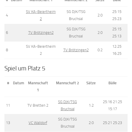
SV KA-Beiertheim
SG DJK/TSG
25:15
4
2:0
2
Bruchsal
25:23
SG DJK/TSG
25:15
6
TV Brötzingen2
2:0
Bruchsal
25:13
SV KA-Beiertheim
12:25
8
TV Brötzingen2
0:2
2
16:25
Spiel um Platz 5
#
Datum
Mannschaft
Mannschaft 2
Sätze
Bälle
1
SG DJK/TSG
25:16 21:25
11
TV Bretten 2
1:2
Bruchsal
15:17
SG DJK/TSG
13
VC Walldorf
2:0
25:21 25:23
Bruchsal