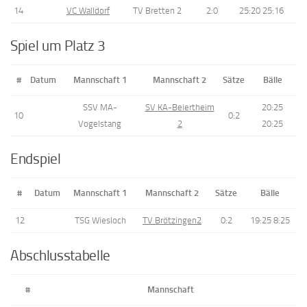
14
VC Walldorf
TV Bretten 2
2:0
25:20 25:16
Spiel um Platz 3
#
Datum
Mannschaft 1
Mannschaft 2
Sätze
Bälle
SSV MA-
SV KA-Beiertheim
20:25
10
0:2
Vogelstang
2
20:25
Endspiel
#
Datum
Mannschaft 1
Mannschaft 2
Sätze
Bälle
12
TSG Wiesloch
TV Brötzingen2
0:2
19:25 8:25
Abschlusstabelle
#
Mannschaft