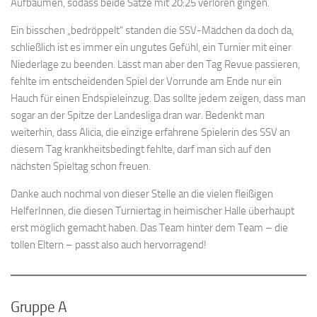
Aufbäumen, sodass beide Sätze mit 20:25 verloren gingen.
Ein bisschen „bedröppelt“ standen die SSV-Mädchen da doch da,
schließlich ist es immer ein ungutes Gefühl, ein Turnier mit einer
Niederlage zu beenden. Lässt man aber den Tag Revue passieren,
fehlte im entscheidenden Spiel der Vorrunde am Ende nur ein
Hauch für einen Endspieleinzug. Das sollte jedem zeigen, dass man
sogar an der Spitze der Landesliga dran war. Bedenkt man
weiterhin, dass Alicia, die einzige erfahrene Spielerin des SSV an
diesem Tag krankheitsbedingt fehlte, darf man sich auf den
nächsten Spieltag schon freuen.
Danke auch nochmal von dieser Stelle an die vielen fleißigen
HelferInnen, die diesen Turniertag in heimischer Halle überhaupt
erst möglich gemacht haben. Das Team hinter dem Team – die
tollen Eltern – passt also auch hervorragend!
Gruppe A