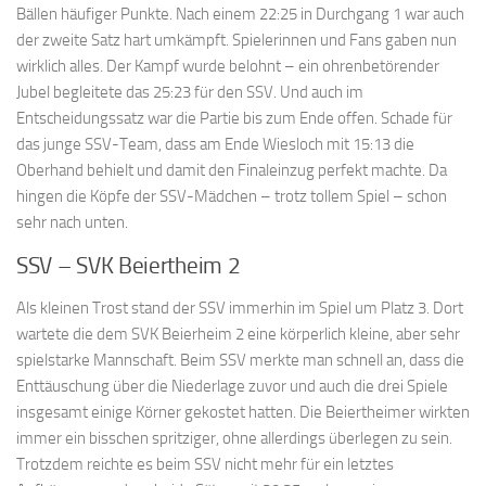
Bällen häufiger Punkte. Nach einem 22:25 in Durchgang 1 war auch
der zweite Satz hart umkämpft. Spielerinnen und Fans gaben nun
wirklich alles. Der Kampf wurde belohnt – ein ohrenbetörender
Jubel begleitete das 25:23 für den SSV. Und auch im
Entscheidungssatz war die Partie bis zum Ende offen. Schade für
das junge SSV-Team, dass am Ende Wiesloch mit 15:13 die
Oberhand behielt und damit den Finaleinzug perfekt machte. Da
hingen die Köpfe der SSV-Mädchen – trotz tollem Spiel – schon
sehr nach unten.
SSV – SVK Beiertheim 2
Als kleinen Trost stand der SSV immerhin im Spiel um Platz 3. Dort
wartete die dem SVK Beierheim 2 eine körperlich kleine, aber sehr
spielstarke Mannschaft. Beim SSV merkte man schnell an, dass die
Enttäuschung über die Niederlage zuvor und auch die drei Spiele
insgesamt einige Körner gekostet hatten. Die Beiertheimer wirkten
immer ein bisschen spritziger, ohne allerdings überlegen zu sein.
Trotzdem reichte es beim SSV nicht mehr für ein letztes