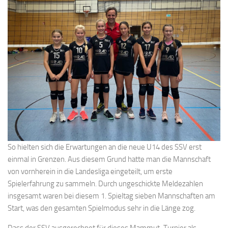
So hielten sich die Erwartungen an die neue U14 des SSV erst
einmal in Grenzen. Aus diesem Grund hatte man die Mannschaft
von vornherein in die Landesliga eingeteilt, um erste
Spielerfahrung zu sammeln. Durch ungeschickte Meldezahlen
insgesamt waren bei diesem 1. Spieltag sieben Mannschaften am
Start, was den gesamten Spielmodus sehr in die Länge zog.