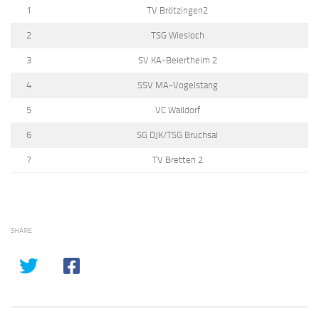
1
TV Brötzingen2
2
TSG Wiesloch
3
SV KA-Beiertheim 2
4
SSV MA-Vogelstang
5
VC Walldorf
6
SG DJK/TSG Bruchsal
7
TV Bretten 2
SHARE