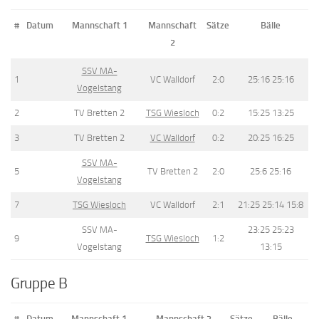
#
Datum
Mannschaft 1
Mannschaft
Sätze
Bälle
2
SSV MA-
1
VC Walldorf
2:0
25:16 25:16
Vogelstang
2
TV Bretten 2
TSG Wiesloch
0:2
15:25 13:25
3
TV Bretten 2
VC Walldorf
0:2
20:25 16:25
SSV MA-
5
TV Bretten 2
2:0
25:6 25:16
Vogelstang
7
TSG Wiesloch
VC Walldorf
2:1
21:25 25:14 15:8
SSV MA-
23:25 25:23
9
TSG Wiesloch
1:2
Vogelstang
13:15
Gruppe B
#
Datum
Mannschaft 1
Mannschaft 2
Sätze
Bälle