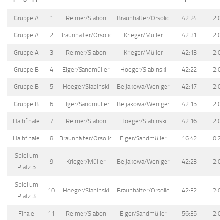
Gruppe A
1
Reimer/Slabon
Braunhälter/Orsolic
42:24
2:
Gruppe A
2
Braunhälter/Orsolic
Krieger/Müller
42:31
2:
Gruppe A
3
Reimer/Slabon
Krieger/Müller
42:13
2:
Gruppe B
4
Elger/Sandmüller
Hoeger/Slabinski
42:22
2:
Gruppe B
5
Hoeger/Slabinski
Beljakowa/Weniger
42:17
2:
Gruppe B
6
Elger/Sandmüller
Beljakowa/Weniger
42:15
2:
Halbfinale
7
Reimer/Slabon
Hoeger/Slabinski
42:16
2:
Halbfinale
8
Braunhälter/Orsolic
Elger/Sandmüller
16:42
0:
Spiel um
9
Krieger/Müller
Beljakowa/Weniger
42:23
2:
Platz 5
Spiel um
10
Hoeger/Slabinski
Braunhälter/Orsolic
42:32
2:
Platz 3
Finale
11
Reimer/Slabon
Elger/Sandmüller
56:35
2: