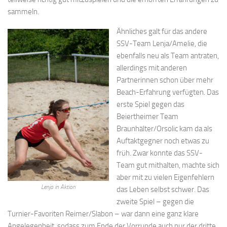
sammeln.
Ähnliches galt für das andere
SSV-Team Lenja/Amelie, die
ebenfalls neu als Team antraten,
allerdings mit anderen
Partnerinnen schon über mehr
Beach-Erfahrung verfügten. Das
erste Spiel gegen das
Beiertheimer Team
Braunhälter/Orsolic kam da als
Auftaktgegner noch etwas zu
früh. Zwar konnte das SSV-
Team gut mithalten, machte sich
aber mit zu vielen Eigenfehlern
Lenja in Aktion
das Leben selbst schwer. Das
zweite Spiel – gegen die
Turnier-Favoriten Reimer/Slabon – war dann eine ganz klare
Angelegenheit, sodass zum Ende der Vorrunde auch nur der dritte