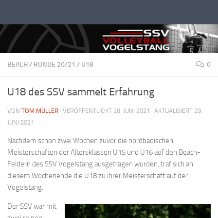
Unter dem Inhalt
BEACH
/
RUNDE 20/21
/
U18
0
U18 des SSV sammelt Erfahrung
VON
TOM MÜLLER
· VERÖFFENTLICHT
28. JUNI 2021
· AKTUALISIERT
29.
JUNI 2021
Nachdem schon zwei Wochen zuvor die nordbadischen
Meisterschaften der Altersklassen U15 und U16 auf den Beach-
Feldern des SSV Vogelstang ausgetragen wurden, traf sich an
diesem Wochenende die U18 zu ihrer Meisterschaft auf der
Vogelstang.
Der SSV war mit
zwei reinen