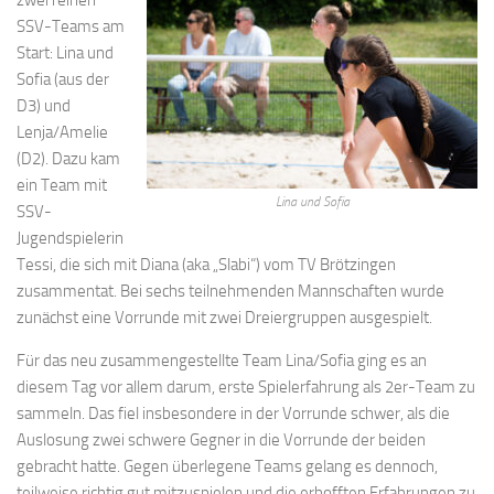
SSV-Teams am
Start: Lina und
Sofia (aus der
D3) und
Lenja/Amelie
(D2). Dazu kam
ein Team mit
Lina und Sofia
SSV-
Jugendspielerin
Tessi, die sich mit Diana (aka „Slabi“) vom TV Brötzingen
zusammentat. Bei sechs teilnehmenden Mannschaften wurde
zunächst eine Vorrunde mit zwei Dreiergruppen ausgespielt.
Für das neu zusammengestellte Team Lina/Sofia ging es an
diesem Tag vor allem darum, erste Spielerfahrung als 2er-Team zu
sammeln. Das fiel insbesondere in der Vorrunde schwer, als die
Auslosung zwei schwere Gegner in die Vorrunde der beiden
gebracht hatte. Gegen überlegene Teams gelang es dennoch,
teilweise richtig gut mitzuspielen und die erhofften Erfahrungen zu