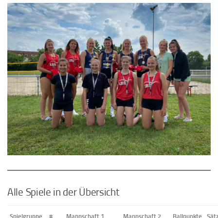
Alle Spiele in der Übersicht
Spielgruppe
#
Mannschaft 1
Mannschaft 2
Ballpunkte
Sät