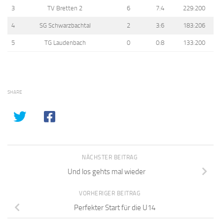
3
TV Bretten 2
6
7:4
229:200
4
SG Schwarzbachtal
2
3:6
183:206
5
TG Laudenbach
0
0:8
133:200
SHARE
NÄCHSTER BEITRAG
Und los gehts mal wieder
VORHERIGER BEITRAG
Perfekter Start für die U14