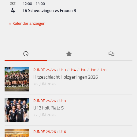
OKT.
12:00
-
14:00
4
TV Schwetzingen vs Frauen 3
Kalender anzeigen
RUNDE 25/26
/
U13
/
U14
/
U16
/
U18
/
U20
Hitzeschlacht Holzgerlingen 2026
26. JUNI 2026
RUNDE 25/26
/
U13
U13 holt Platz 5
22. JUNI 2026
RUNDE 25/26
/
U16