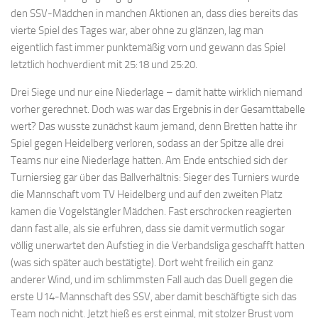
den SSV-Mädchen in manchen Aktionen an, dass dies bereits das
vierte Spiel des Tages war, aber ohne zu glänzen, lag man
eigentlich fast immer punktemäßig vorn und gewann das Spiel
letztlich hochverdient mit 25:18 und 25:20.
Drei Siege und nur eine Niederlage – damit hatte wirklich niemand
vorher gerechnet. Doch was war das Ergebnis in der Gesamttabelle
wert? Das wusste zunächst kaum jemand, denn Bretten hatte ihr
Spiel gegen Heidelberg verloren, sodass an der Spitze alle drei
Teams nur eine Niederlage hatten. Am Ende entschied sich der
Turniersieg gar über das Ballverhältnis: Sieger des Turniers wurde
die Mannschaft vom TV Heidelberg und auf den zweiten Platz
kamen die Vogelstängler Mädchen. Fast erschrocken reagierten
dann fast alle, als sie erfuhren, dass sie damit vermutlich sogar
völlig unerwartet den Aufstieg in die Verbandsliga geschafft hatten
(was sich später auch bestätigte). Dort weht freilich ein ganz
anderer Wind, und im schlimmsten Fall auch das Duell gegen die
erste U14-Mannschaft des SSV, aber damit beschäftigte sich das
Team noch nicht. Jetzt hieß es erst einmal, mit stolzer Brust vom