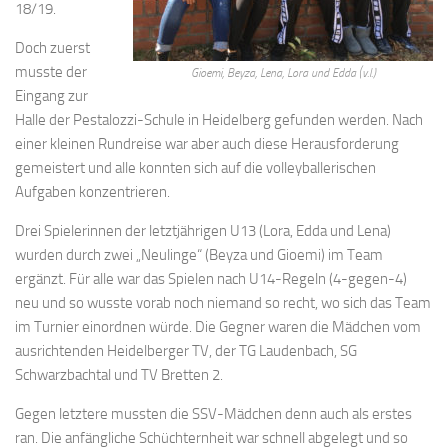
18/19.
Doch zuerst
musste der
Gioemi, Beyza, Lena, Lora und Edda (v.l.)
Eingang zur
Halle der Pestalozzi-Schule in Heidelberg gefunden werden. Nach
einer kleinen Rundreise war aber auch diese Herausforderung
gemeistert und alle konnten sich auf die volleyballerischen
Aufgaben konzentrieren.
Drei Spielerinnen der letztjährigen U13 (Lora, Edda und Lena)
wurden durch zwei „Neulinge“ (Beyza und Gioemi) im Team
ergänzt. Für alle war das Spielen nach U14-Regeln (4-gegen-4)
neu und so wusste vorab noch niemand so recht, wo sich das Team
im Turnier einordnen würde. Die Gegner waren die Mädchen vom
ausrichtenden Heidelberger TV, der TG Laudenbach, SG
Schwarzbachtal und TV Bretten 2.
Gegen letztere mussten die SSV-Mädchen denn auch als erstes
ran. Die anfängliche Schüchternheit war schnell abgelegt und so