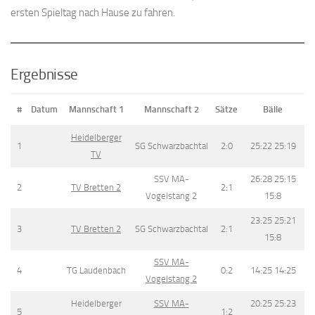
ersten Spieltag nach Hause zu fahren.
Ergebnisse
#
Datum
Mannschaft 1
Mannschaft 2
Sätze
Bälle
Heidelberger
1
SG Schwarzbachtal
2:0
25:22 25:19
TV
SSV MA-
26:28 25:15
2
TV Bretten 2
2:1
Vogelstang 2
15:8
23:25 25:21
3
TV Bretten 2
SG Schwarzbachtal
2:1
15:8
SSV MA-
4
TG Laudenbach
0:2
14:25 14:25
Vogelstang 2
Heidelberger
SSV MA-
20:25 25:23
5
1:2