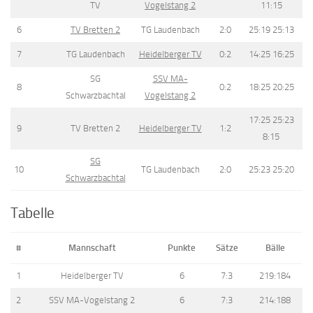
TV
Vogelstang 2
11:15
6
TV Bretten 2
TG Laudenbach
2:0
25:19 25:13
7
TG Laudenbach
Heidelberger TV
0:2
14:25 16:25
SG
SSV MA-
8
0:2
18:25 20:25
Schwarzbachtal
Vogelstang 2
17:25 25:23
9
TV Bretten 2
Heidelberger TV
1:2
8:15
SG
10
TG Laudenbach
2:0
25:23 25:20
Schwarzbachtal
Tabelle
#
Mannschaft
Punkte
Sätze
Bälle
1
Heidelberger TV
6
7:3
219:184
2
SSV MA-Vogelstang 2
6
7:3
214:188