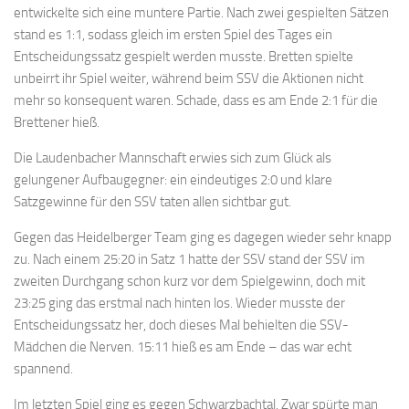
entwickelte sich eine muntere Partie. Nach zwei gespielten Sätzen
stand es 1:1, sodass gleich im ersten Spiel des Tages ein
Entscheidungssatz gespielt werden musste. Bretten spielte
unbeirrt ihr Spiel weiter, während beim SSV die Aktionen nicht
mehr so konsequent waren. Schade, dass es am Ende 2:1 für die
Brettener hieß.
Die Laudenbacher Mannschaft erwies sich zum Glück als
gelungener Aufbaugegner: ein eindeutiges 2:0 und klare
Satzgewinne für den SSV taten allen sichtbar gut.
Gegen das Heidelberger Team ging es dagegen wieder sehr knapp
zu. Nach einem 25:20 in Satz 1 hatte der SSV stand der SSV im
zweiten Durchgang schon kurz vor dem Spielgewinn, doch mit
23:25 ging das erstmal nach hinten los. Wieder musste der
Entscheidungssatz her, doch dieses Mal behielten die SSV-
Mädchen die Nerven. 15:11 hieß es am Ende – das war echt
spannend.
Im letzten Spiel ging es gegen Schwarzbachtal. Zwar spürte man