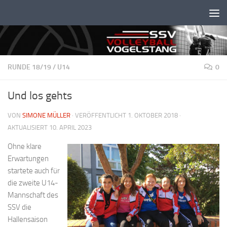
Unter dem Inhalt
RUNDE 18/19
/
U14
0
Und los gehts
VON
SIMONE MÜLLER
· VERÖFFENTLICHT
1. OKTOBER 2018
·
AKTUALISIERT
10. APRIL 2023
Ohne klare
Erwartungen
startete auch für
die zweite U14-
Mannschaft des
SSV die
Hallensaison