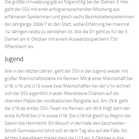
Die größte Umwälzung gab es folgerichtig bei der Damen 3. Hier
geht der SSV mit einer erfolgversprechenden Mischung aus
erfahrenen Spielerinnen und gleich sechs Bezirkskaderspielerinnen
der Jahrgänge 2006/7 an den Start, wobei Erfahrung bei maximal
14-Jährigen relativ zu verstehen ist. Wie die D1 geht es für die 3.
Damen am 6. Oktober mit einem Auswärtssspiel beim TSV
Oftersheim los.
Jugend
Wie in den letzten Jahren, geht der SSV in der Jugend wieder mit
großer Mannschaftsstärke ins Rennen. Mit je einer Mannschaft bei
U18, U16 und U13 sowie zwei Mannschaften bei der U14 rechnet
sich der SSV eigentlich in jeder Altersklasse Chancen auf die
obersten Plätze der nordbadischen Rangliste aus. Am 29.9. geht
die U16 als erstes SSV-Team ins Rennen, am 30.9. folgt dann der
erste Auftritt bei U14 sowie U18. Die U18 hat gleich zu Beginn der
Saison das Heimrecht. Ein Besuch in der Halle des Geschwister-
Scholl-Gymnasiums lohnt sich an dem Tag also auf alle Fälle. Als
letztes Jugendteam startet dann die U13 am 3. Oktober in ihre