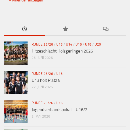
Kalender anzeigen
RUNDE 25/26
/
U13
/
U14
/
U16
/
U18
/
U20
Hitzeschlacht Holzgerlingen 2026
26. JUNI 2026
RUNDE 25/26
/
U13
U13 holt Platz 5
22. JUNI 2026
RUNDE 25/26
/
U16
Jugendverbandspokal – U16/2
2. MAI 2026