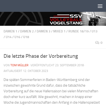
Unter dem Inhalt
DAMEN 1
/
DAMEN 2
/
DAMEN 3
/
MIXED 1
/
RUNDE 18/19
/
U13
/
U14
/
U16
/
U18
0
Die letzte Phase der Vorbereitung
VON
TOM MÜLLER
· VERÖFFENTLICHT
23. SEPTEMBER 2018
·
AKTUALISIERT
12. OKTOBER 2023
Die späten Sommerferien in Baden-Württemberg sind der
inzwischen gewohnte Grund dafür, dass die tatsächliche
Vorbereitung auf die neue Hallensaison bei vielen Mannschaften
doch eher kurz ausfällt. Wie gewohnt, machen in knapp einer
Woche die Jugendmannschaften den Anfang in die Hallenspielzeit