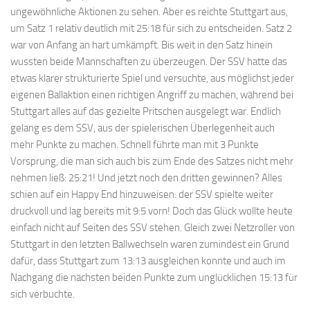
ungewöhnliche Aktionen zu sehen. Aber es reichte Stuttgart aus,
um Satz 1 relativ deutlich mit 25:18 für sich zu entscheiden. Satz 2
war von Anfang an hart umkämpft. Bis weit in den Satz hinein
wussten beide Mannschaften zu überzeugen. Der SSV hatte das
etwas klarer strukturierte Spiel und versuchte, aus möglichst jeder
eigenen Ballaktion einen richtigen Angriff zu machen, während bei
Stuttgart alles auf das gezielte Pritschen ausgelegt war. Endlich
gelang es dem SSV, aus der spielerischen Überlegenheit auch
mehr Punkte zu machen. Schnell führte man mit 3 Punkte
Vorsprung, die man sich auch bis zum Ende des Satzes nicht mehr
nehmen ließ: 25:21! Und jetzt noch den dritten gewinnen? Alles
schien auf ein Happy End hinzuweisen: der SSV spielte weiter
druckvoll und lag bereits mit 9:5 vorn! Doch das Glück wollte heute
einfach nicht auf Seiten des SSV stehen. Gleich zwei Netzroller von
Stuttgart in den letzten Ballwechseln waren zumindest ein Grund
dafür, dass Stuttgart zum 13:13 ausgleichen konnte und auch im
Nachgang die nächsten beiden Punkte zum unglücklichen 15:13 für
sich verbuchte.