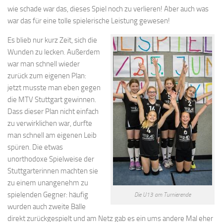
wie schade war das, dieses Spiel noch zu verlieren! Aber auch was
war das für eine tolle spielerische Leistung gewesen!
Es blieb nur kurz Zeit, sich die
Wunden zu lecken. Außerdem
war man schnell wieder
zurück zum eigenen Plan:
jetzt musste man eben gegen
die MTV Stuttgart gewinnen.
Dass dieser Plan nicht einfach
zu verwirklichen war, durfte
man schnell am eigenen Leib
spüren. Die etwas
unorthodoxe Spielweise der
Stuttgarterinnen machten sie
zu einem unangenehm zu
spielenden Gegner: häufig
Die U13 am Turnierende
wurden auch zweite Bälle
direkt zurückgespielt und am Netz gab es ein ums andere Mal eher