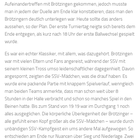
Aufeinandertreffen mit Brötzingen gekommen, jedoch musste
man in jedem der Duelle am Ende klar konstatieren, dass man den
Brötzingern deutlich unterlegen war. Heute sollte das anders
aussehen, so der Plan. Der erste Turniertag neigte sich bereits dem
Ende entgegen, als kurz nach 18 Uhr der erste Ballwechsel gespielt
wurde.
Es war ein echter Klassiker, mit allem, was dazugehört. Brötzingen
war mit vielen Eltern und Fans angereist, während der SSV mit
seinem kleinen Tross umso leidenschaftlicher dagegenhielt. Davon
angespornt, zeigten die SSV-Mädchen, was die drauf haben. Es
wurde eine packende Partie mit knappem Spielverlauf, wenngleich
man beiden Teams anmerkte, dass man schon weit über 8
Stunden in der Halle verbracht und schon so manches Spiel in den
Beinen hatte. Bis zum Stand von 19:19 war im Durchgang 1 noch
alles ausgeglichen. Die körperliche Überlegenheit der Brötzinger –
alle gefühlt einen Kopf größer als die SSV-Mädchen – wurde durch
unbändigen SSV-Kampfgeist ein ums andere Mal aufgewogen. So
entschieden am Ende nur Nuancen über Sieg und Niederlage. Zwei