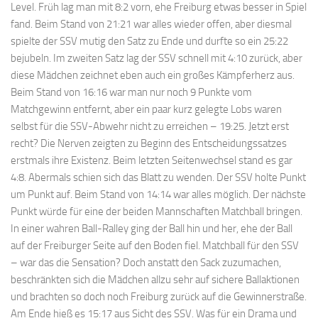
Level. Früh lag man mit 8:2 vorn, ehe Freiburg etwas besser in Spiel
fand. Beim Stand von 21:21 war alles wieder offen, aber diesmal
spielte der SSV mutig den Satz zu Ende und durfte so ein 25:22
bejubeln. Im zweiten Satz lag der SSV schnell mit 4:10 zurück, aber
diese Mädchen zeichnet eben auch ein großes Kämpferherz aus.
Beim Stand von 16:16 war man nur noch 9 Punkte vom
Matchgewinn entfernt, aber ein paar kurz gelegte Lobs waren
selbst für die SSV-Abwehr nicht zu erreichen – 19:25. Jetzt erst
recht? Die Nerven zeigten zu Beginn des Entscheidungssatzes
erstmals ihre Existenz. Beim letzten Seitenwechsel stand es gar
4:8. Abermals schien sich das Blatt zu wenden. Der SSV holte Punkt
um Punkt auf. Beim Stand von 14:14 war alles möglich. Der nächste
Punkt würde für eine der beiden Mannschaften Matchball bringen.
In einer wahren Ball-Ralley ging der Ball hin und her, ehe der Ball
auf der Freiburger Seite auf den Boden fiel. Matchball für den SSV
– war das die Sensation? Doch anstatt den Sack zuzumachen,
beschränkten sich die Mädchen allzu sehr auf sichere Ballaktionen
und brachten so doch noch Freiburg zurück auf die Gewinnerstraße.
Am Ende hieß es 15:17 aus Sicht des SSV. Was für ein Drama und