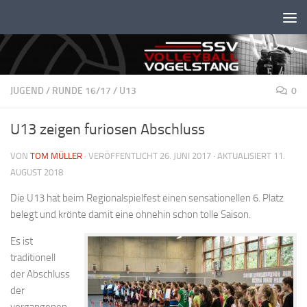
Unter dem Inhalt
JUGEND
/
RUNDE 16/17
/
U13
0
U13 zeigen furiosen Abschluss
VON
TOM MÜLLER
· VERÖFFENTLICHT
26. JUNI 2017
· AKTUALISIERT
11.
AUGUST 2018
Die U13 hat beim Regionalspielfest einen sensationellen 6. Platz
belegt und krönte damit eine ohnehin schon tolle Saison.
Es ist
traditionell
der Abschluss
der
vergangenen