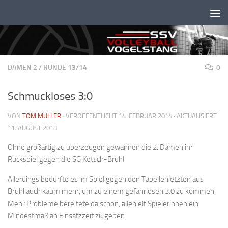
Unter dem Inhalt
DAMEN 2
/
RUNDE 13/14
0
Schmuckloses 3:0
VON
TOM MÜLLER
· VERÖFFENTLICHT
14. FEBRUAR 2014
· AKTUALISIERT
11. AUGUST 2018
Ohne großartig zu überzeugen gewannen die 2. Damen ihr
Rückspiel gegen die SG Ketsch-Brühl
Allerdings bedurfte es im Spiel gegen den Tabellenletzten aus
Brühl auch kaum mehr, um zu einem gefahrlosen 3:0 zu kommen.
Mehr Probleme bereitete da schon, allen elf Spielerinnen ein
Mindestmaß an Einsatzzeit zu geben.