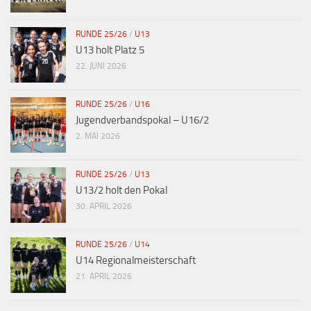
RUNDE 25/26
/
U13
U13 holt Platz 5
22. JUNI 2026
RUNDE 25/26
/
U16
Jugendverbandspokal – U16/2
2. MAI 2026
RUNDE 25/26
/
U13
U13/2 holt den Pokal
30. APRIL 2026
RUNDE 25/26
/
U14
U14 Regionalmeisterschaft
21. APRIL 2026