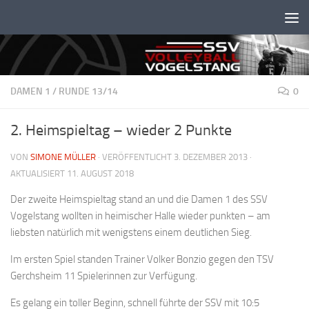
Unter dem Inhalt
DAMEN 1
/
RUNDE 13/14
0
2. Heimspieltag – wieder 2 Punkte
VON
SIMONE MÜLLER
· VERÖFFENTLICHT
3. DEZEMBER 2013
·
AKTUALISIERT
11. AUGUST 2018
Der zweite Heimspieltag stand an und die Damen 1 des SSV
Vogelstang wollten in heimischer Halle wieder punkten – am
liebsten natürlich mit wenigstens einem deutlichen Sieg.
Im ersten Spiel standen Trainer Volker Bonzio gegen den TSV
Gerchsheim 11 Spielerinnen zur Verfügung.
Es gelang ein toller Beginn, schnell führte der SSV mit 10:5