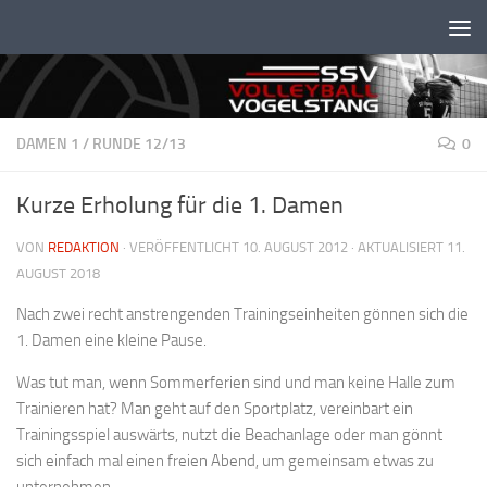
Unter dem Inhalt
DAMEN 1
/
RUNDE 12/13
0
Kurze Erholung für die 1. Damen
VON
REDAKTION
· VERÖFFENTLICHT
10. AUGUST 2012
· AKTUALISIERT
11.
AUGUST 2018
Nach zwei recht anstrengenden Trainingseinheiten gönnen sich die
1. Damen eine kleine Pause.
Was tut man, wenn Sommerferien sind und man keine Halle zum
Trainieren hat? Man geht auf den Sportplatz, vereinbart ein
Trainingsspiel auswärts, nutzt die Beachanlage oder man gönnt
sich einfach mal einen freien Abend, um gemeinsam etwas zu
unternehmen.