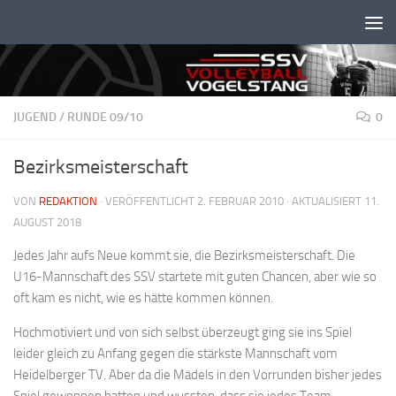
Unter dem Inhalt
JUGEND
/
RUNDE 09/10
0
Bezirksmeisterschaft
VON
REDAKTION
· VERÖFFENTLICHT
2. FEBRUAR 2010
· AKTUALISIERT
11.
AUGUST 2018
Jedes Jahr aufs Neue kommt sie, die Bezirksmeisterschaft. Die
U16-Mannschaft des SSV startete mit guten Chancen, aber wie so
oft kam es nicht, wie es hätte kommen können.
Hochmotiviert und von sich selbst überzeugt ging sie ins Spiel 
leider gleich zu Anfang gegen die stärkste Mannschaft vom
Heidelberger TV. Aber da die Mädels in den Vorrunden bisher jedes
Spiel gewonnen hatten und wussten, dass sie jedes Team