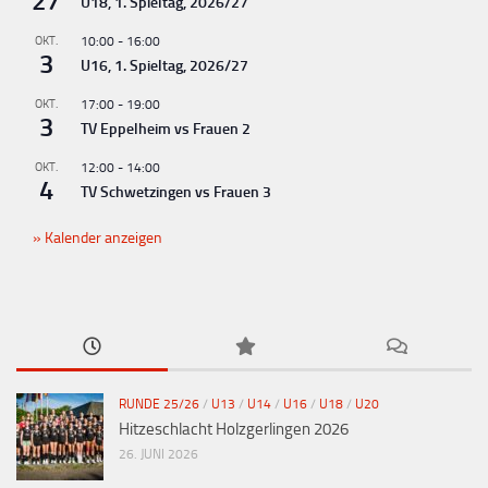
27
U18, 1. Spieltag, 2026/27
OKT.
10:00
-
16:00
3
U16, 1. Spieltag, 2026/27
OKT.
17:00
-
19:00
3
TV Eppelheim vs Frauen 2
OKT.
12:00
-
14:00
4
TV Schwetzingen vs Frauen 3
Kalender anzeigen
RUNDE 25/26
/
U13
/
U14
/
U16
/
U18
/
U20
Hitzeschlacht Holzgerlingen 2026
26. JUNI 2026