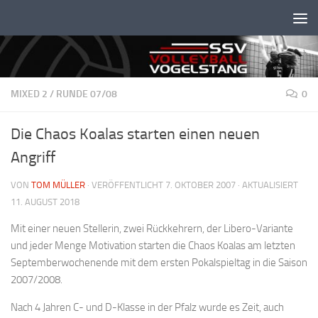
Unter dem Inhalt
MIXED 2
/
RUNDE 07/08
0
Die Chaos Koalas starten einen neuen
Angriff
VON
TOM MÜLLER
· VERÖFFENTLICHT
7. OKTOBER 2007
· AKTUALISIERT
11. AUGUST 2018
Mit einer neuen Stellerin, zwei Rückkehrern, der Libero-Variante
und jeder Menge Motivation starten die Chaos Koalas am letzten
Septemberwochenende mit dem ersten Pokalspieltag in die Saison
2007/2008.
Nach 4 Jahren C- und D-Klasse in der Pfalz wurde es Zeit, auch