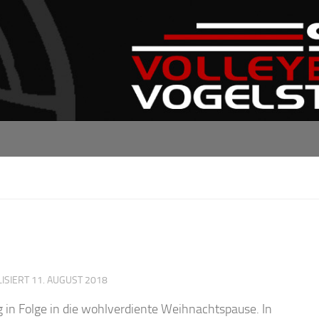
LISIERT
11. AUGUST 2018
 in Folge in die wohlverdiente Weihnachtspause. In