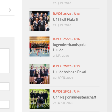
26. JUNI 2026
RUNDE 25/26
/
U13
U13 holt Platz 5
22. JUNI 2026
RUNDE 25/26
/
U16
Jugendverbandspokal –
U16/2
2. MAI 2026
RUNDE 25/26
/
U13
U13/2 holt den Pokal
30. APRIL 2026
RUNDE 25/26
/
U14
U14 Regionalmeisterschaft
21. APRIL 2026