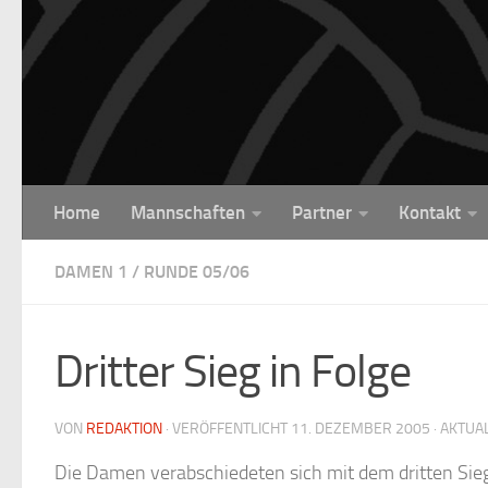
Unter dem Inhalt
Home
Mannschaften
Partner
Kontakt
DAMEN 1
/
RUNDE 05/06
Dritter Sieg in Folge
VON
REDAKTION
· VERÖFFENTLICHT
11. DEZEMBER 2005
· AKTUA
Die Damen verabschiedeten sich mit dem dritten Sieg