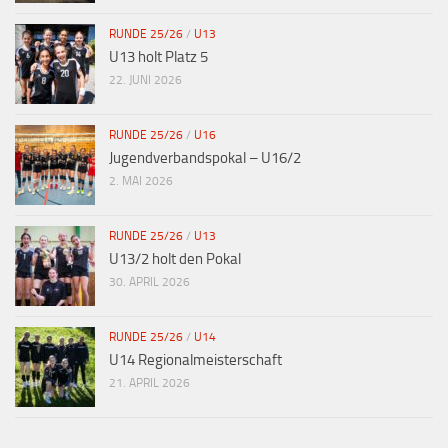
RUNDE 25/26
/
U13
U13 holt Platz 5
22. JUNI 2026
RUNDE 25/26
/
U16
Jugendverbandspokal – U16/2
2. MAI 2026
RUNDE 25/26
/
U13
U13/2 holt den Pokal
30. APRIL 2026
RUNDE 25/26
/
U14
U14 Regionalmeisterschaft
21. APRIL 2026