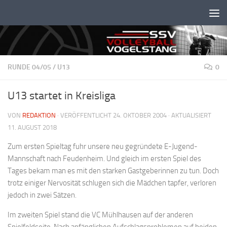
Unter dem Inhalt
RUNDE 04/05
/
U13
0
U13 startet in Kreisliga
VON
REDAKTION
· VERÖFFENTLICHT
24. OKTOBER 2004
· AKTUALISIERT
11. AUGUST 2018
Zum ersten Spieltag fuhr unsere neu gegründete E-Jugend-
Mannschaft nach Feudenheim. Und gleich im ersten Spiel des
Tages bekam man es mit den starken Gastgeberinnen zu tun. Doch
trotz einiger Nervosität schlugen sich die Mädchen tapfer, verloren
jedoch in zwei Sätzen.
Im zweiten Spiel stand die VC Mühlhausen auf der anderen
Spielfeldseite. Nach anfänglichen Aufschlagsproblemen auf beiden