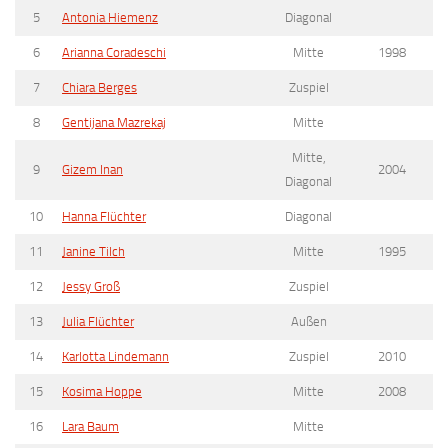
5
Antonia Hiemenz
Diagonal
6
Arianna Coradeschi
Mitte
1998
7
Chiara Berges
Zuspiel
8
Gentijana Mazrekaj
Mitte
Mitte,
9
Gizem Inan
2004
Diagonal
10
Hanna Flüchter
Diagonal
11
Janine Tilch
Mitte
1995
12
Jessy Groß
Zuspiel
13
Julia Flüchter
Außen
14
Karlotta Lindemann
Zuspiel
2010
15
Kosima Hoppe
Mitte
2008
16
Lara Baum
Mitte