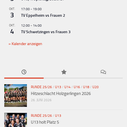
OKT.
17:00
-
19:00
3
TV Eppelheim vs Frauen 2
OKT.
12:00
-
14:00
4
TV Schwetzingen vs Frauen 3
Kalender anzeigen
RUNDE 25/26
/
U13
/
U14
/
U16
/
U18
/
U20
Hitzeschlacht Holzgerlingen 2026
26. JUNI 2026
RUNDE 25/26
/
U13
U13 holt Platz 5