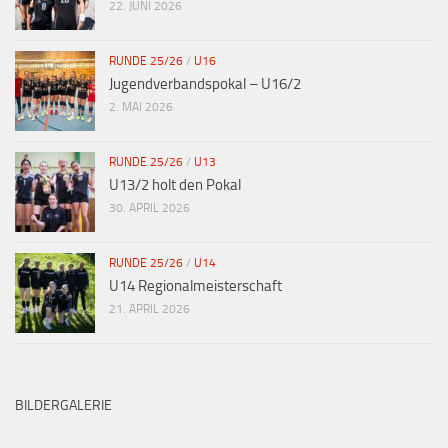
22. JUNI 2026
RUNDE 25/26
/
U16
Jugendverbandspokal – U16/2
2. MAI 2026
RUNDE 25/26
/
U13
U13/2 holt den Pokal
30. APRIL 2026
RUNDE 25/26
/
U14
U14 Regionalmeisterschaft
21. APRIL 2026
BILDERGALERIE