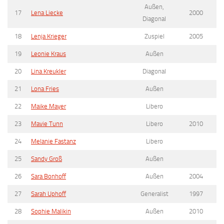
Außen,
17
Lena Liecke
2000
Diagonal
18
Lenja Krieger
Zuspiel
2005
19
Leonie Kraus
Außen
20
Lina Kreukler
Diagonal
21
Lona Fries
Außen
22
Maike Mayer
Libero
23
Mavie Tunn
Libero
2010
24
Melanie Fastanz
Libero
25
Sandy Groß
Außen
26
Sara Bonhoff
Außen
2004
27
Sarah Uphoff
Generalist
1997
28
Sophie Malikin
Außen
2010