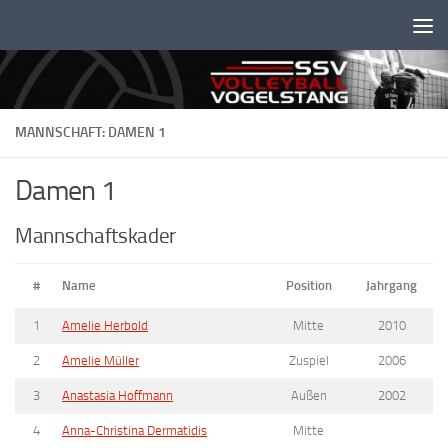
Unter dem Inhalt
MANNSCHAFT: DAMEN 1
Damen 1
Mannschaftskader
#
Name
Position
Jahrgang
1
Amelie Herbold
Mitte
2010
2
Amelie Müller
Zuspiel
2006
3
Anastasia Hoffmann
Außen
2002
4
Anna-Christina Dermatidis
Mitte