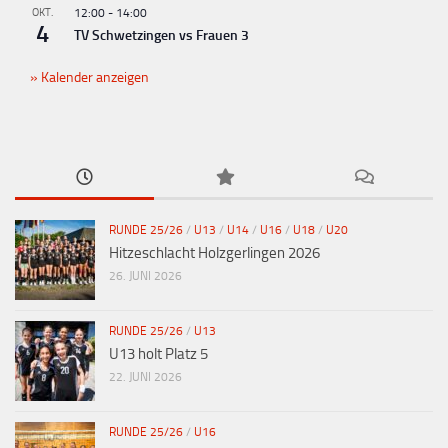
OKT.
12:00
-
14:00
4
TV Schwetzingen vs Frauen 3
Kalender anzeigen
RUNDE 25/26
/
U13
/
U14
/
U16
/
U18
/
U20
Hitzeschlacht Holzgerlingen 2026
26. JUNI 2026
RUNDE 25/26
/
U13
U13 holt Platz 5
22. JUNI 2026
RUNDE 25/26
/
U16