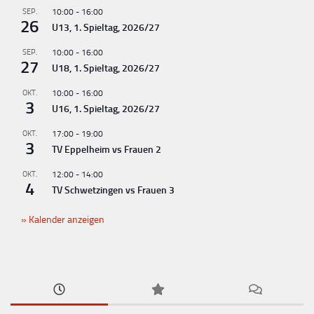
u
SEP.
10:00
-
16:00
26
U13, 1. Spieltag, 2026/27
n
g
SEP.
10:00
-
16:00
27
U18, 1. Spieltag, 2026/27
-
N
OKT.
10:00
-
16:00
3
U16, 1. Spieltag, 2026/27
a
v
OKT.
17:00
-
19:00
3
TV Eppelheim vs Frauen 2
i
g
OKT.
12:00
-
14:00
4
TV Schwetzingen vs Frauen 3
a
t
Kalender anzeigen
i
o
n