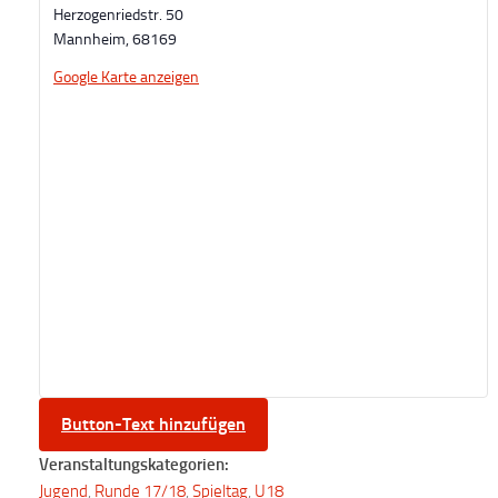
Herzogenriedstr. 50
Mannheim
,
68169
Google Karte anzeigen
Button-Text hinzufügen
Veranstaltungskategorien:
Jugend
,
Runde 17/18
,
Spieltag
,
U18