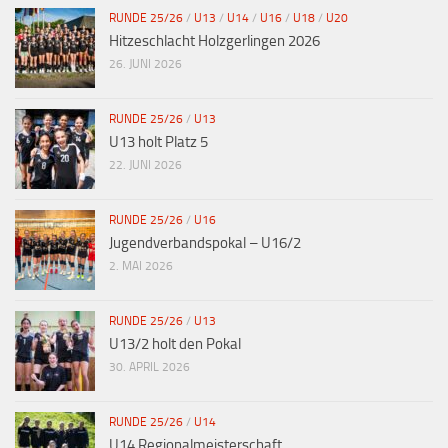
RUNDE 25/26
/
U13
/
U14
/
U16
/
U18
/
U20
Hitzeschlacht Holzgerlingen 2026
26. JUNI 2026
RUNDE 25/26
/
U13
U13 holt Platz 5
22. JUNI 2026
RUNDE 25/26
/
U16
Jugendverbandspokal – U16/2
2. MAI 2026
RUNDE 25/26
/
U13
U13/2 holt den Pokal
30. APRIL 2026
RUNDE 25/26
/
U14
U14 Regionalmeisterschaft