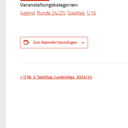
Veranstaltungskategorien:
Jugend
,
Runde 24/25
,
Spieltag
,
U16
Zum Kalender hinzufügen
V
«
U18, 3. Spieltag, Landesliga, 2024/25
e
r
a
n