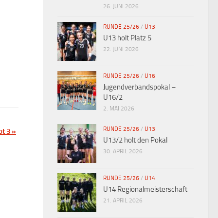
26. JUNI 2026
RUNDE 25/26
/
U13
U13 holt Platz 5
22. JUNI 2026
RUNDE 25/26
/
U16
Jugendverbandspokal –
U16/2
2. MAI 2026
RUNDE 25/26
/
U13
ot 3
»
U13/2 holt den Pokal
30. APRIL 2026
RUNDE 25/26
/
U14
U14 Regionalmeisterschaft
21. APRIL 2026