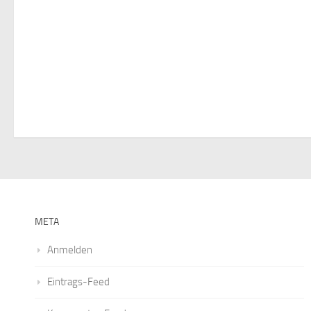
v
i
g
a
t
i
o
n
META
Anmelden
Eintrags-Feed