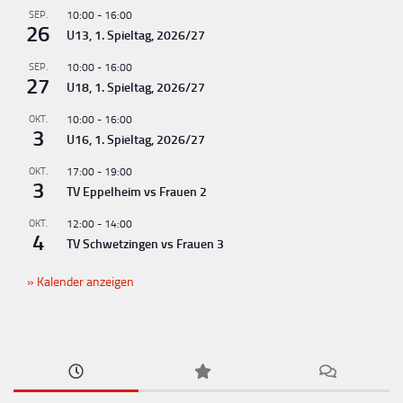
u
SEP.
10:00
-
16:00
26
U13, 1. Spieltag, 2026/27
n
g
SEP.
10:00
-
16:00
27
U18, 1. Spieltag, 2026/27
-
N
OKT.
10:00
-
16:00
3
U16, 1. Spieltag, 2026/27
a
v
OKT.
17:00
-
19:00
3
TV Eppelheim vs Frauen 2
i
g
OKT.
12:00
-
14:00
4
TV Schwetzingen vs Frauen 3
a
t
Kalender anzeigen
i
o
n