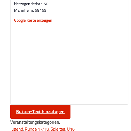
Herzogenriedstr. 50
Mannheim
,
68169
Google Karte anzeigen
Button-Text hinzufügen
Veranstaltungskategorien:
Jugend
,
Runde 17/18
,
Spieltag
,
U16