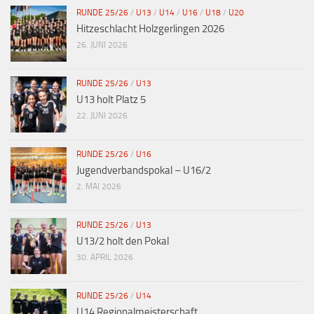
RUNDE 25/26
/
U13
/
U14
/
U16
/
U18
/
U20
Hitzeschlacht Holzgerlingen 2026
26. JUNI 2026
RUNDE 25/26
/
U13
U13 holt Platz 5
22. JUNI 2026
RUNDE 25/26
/
U16
Jugendverbandspokal – U16/2
2. MAI 2026
RUNDE 25/26
/
U13
U13/2 holt den Pokal
30. APRIL 2026
RUNDE 25/26
/
U14
U14 Regionalmeisterschaft