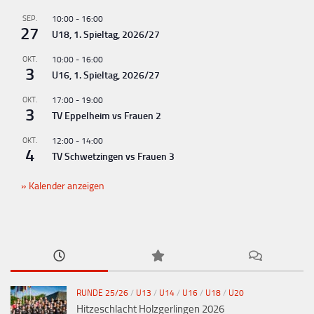
n
g
SEP.
10:00
-
16:00
27
U18, 1. Spieltag, 2026/27
-
N
OKT.
10:00
-
16:00
3
U16, 1. Spieltag, 2026/27
a
v
OKT.
17:00
-
19:00
3
TV Eppelheim vs Frauen 2
i
g
OKT.
12:00
-
14:00
4
TV Schwetzingen vs Frauen 3
a
t
Kalender anzeigen
i
o
n
RUNDE 25/26
/
U13
/
U14
/
U16
/
U18
/
U20
Hitzeschlacht Holzgerlingen 2026