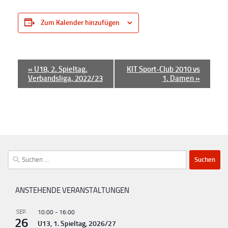
Zum Kalender hinzufügen
V
«
U18, 2. Spieltag,
KIT Sport-Club 2010 vs
Verbandsliga, 2022/23
1. Damen
»
e
r
a
n
s
t
Suchen
a
nach:
l
ANSTEHENDE VERANSTALTUNGEN
t
u
SEP.
10:00
-
16:00
26
U13, 1. Spieltag, 2026/27