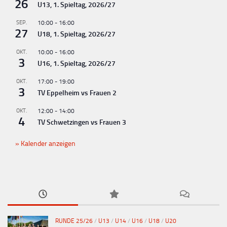
n
26
U13, 1. Spieltag, 2026/27
g
SEP.
10:00
-
16:00
-
27
U18, 1. Spieltag, 2026/27
N
OKT.
10:00
-
16:00
a
3
U16, 1. Spieltag, 2026/27
v
OKT.
17:00
-
19:00
i
3
TV Eppelheim vs Frauen 2
g
OKT.
12:00
-
14:00
a
4
TV Schwetzingen vs Frauen 3
t
Kalender anzeigen
i
o
n
RUNDE 25/26
/
U13
/
U14
/
U16
/
U18
/
U20