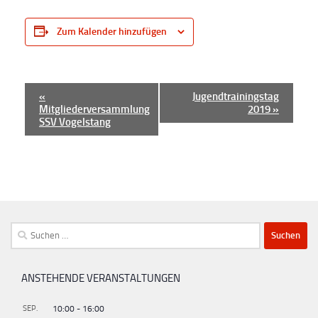
Zum Kalender hinzufügen
V
«
Jugendtrainingstag
Mitgliederversammlung
2019
»
e
SSV Vogelstang
r
a
n
s
t
Suchen
a
nach:
l
t
ANSTEHENDE VERANSTALTUNGEN
u
SEP.
10:00
-
16:00