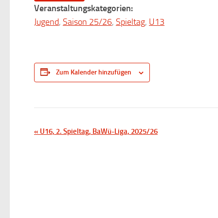
Veranstaltungskategorien:
Jugend
,
Saison 25/26
,
Spieltag
,
U13
Zum Kalender hinzufügen
V
«
U16, 2. Spieltag, BaWü-Liga, 2025/26
e
r
a
n