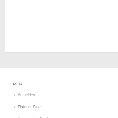
v
i
g
a
t
i
o
n
META
Anmelden
Eintrags-Feed