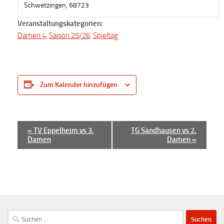
Schwetzingen
,
68723
Veranstaltungskategorien:
Damen 4
,
Saison 25/26
,
Spieltag
Zum Kalender hinzufügen
V
«
TV Eppelheim vs 3.
TG Sandhausen vs 2.
Damen
Damen
»
e
r
a
n
s
t
Suchen