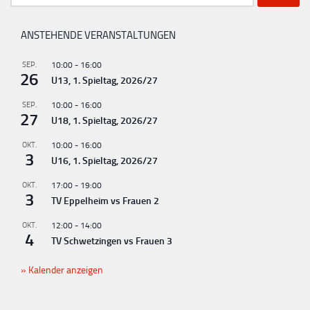
a
nach:
l
ANSTEHENDE VERANSTALTUNGEN
t
u
SEP.
10:00
-
16:00
26
U13, 1. Spieltag, 2026/27
n
g
SEP.
10:00
-
16:00
27
U18, 1. Spieltag, 2026/27
-
N
OKT.
10:00
-
16:00
3
U16, 1. Spieltag, 2026/27
a
v
OKT.
17:00
-
19:00
3
TV Eppelheim vs Frauen 2
i
g
OKT.
12:00
-
14:00
4
TV Schwetzingen vs Frauen 3
a
t
Kalender anzeigen
i
o