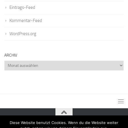
Eintrags-Feed
Kommentar-Feed
WordPress.org
ARCHIV
Archiv
Diese Website benutzt Cookies. Wenn du die Website weiter
Powered by
- Entworfen mit dem
Zu Hueman Pro wechseln