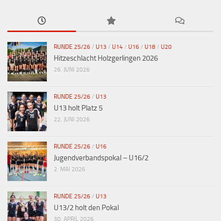
n
RUNDE 25/26
/
U13
/
U14
/
U16
/
U18
/
U20
Hitzeschlacht Holzgerlingen 2026
26. JUNI 2026
RUNDE 25/26
/
U13
U13 holt Platz 5
22. JUNI 2026
RUNDE 25/26
/
U16
Jugendverbandspokal – U16/2
2. MAI 2026
RUNDE 25/26
/
U13
U13/2 holt den Pokal
30. APRIL 2026