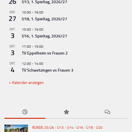
26
U13, 1. Spieltag, 2026/27
g
SEP.
10:00
-
16:00
-
27
U18, 1. Spieltag, 2026/27
N
OKT.
10:00
-
16:00
a
3
U16, 1. Spieltag, 2026/27
v
OKT.
17:00
-
19:00
i
3
TV Eppelheim vs Frauen 2
g
OKT.
12:00
-
14:00
a
4
TV Schwetzingen vs Frauen 3
t
Kalender anzeigen
i
o
n
RUNDE 25/26
/
U13
/
U14
/
U16
/
U18
/
U20