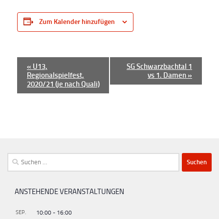
Zum Kalender hinzufügen
V
«
U13,
SG Schwarzbachtal 1
Regionalspielfest,
vs 1. Damen
»
e
2020/21 (je nach Quali)
r
a
n
s
t
Suchen
a
nach:
l
t
ANSTEHENDE VERANSTALTUNGEN
u
SEP.
10:00
-
16:00