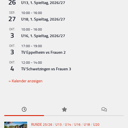
n
26
U13, 1. Spieltag, 2026/27
g
SEP.
10:00
-
16:00
-
27
U18, 1. Spieltag, 2026/27
N
OKT.
10:00
-
16:00
a
3
U16, 1. Spieltag, 2026/27
v
OKT.
17:00
-
19:00
i
3
TV Eppelheim vs Frauen 2
g
OKT.
12:00
-
14:00
a
4
TV Schwetzingen vs Frauen 3
t
Kalender anzeigen
i
o
n
RUNDE 25/26
/
U13
/
U14
/
U16
/
U18
/
U20