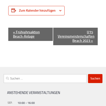
Zum Kalender hinzufügen
V
«
Frühjahrsaktion
U15
Beach-Anlage
Vereinsmeisterschaften
e
Beach 2023
»
r
a
n
s
t
Suchen
a
nach:
l
t
ANSTEHENDE VERANSTALTUNGEN
u
SEP.
10:00
-
16:00