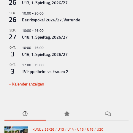
n
26
U13, 1. Spieltag, 2026/27
g
SEP.
10:00
-
20:00
-
26
Bezirkspokal 2026/27, Vorrunde
N
SEP.
10:00
-
16:00
a
27
U18, 1. Spieltag, 2026/27
v
OKT.
10:00
-
16:00
i
3
U16, 1. Spieltag, 2026/27
g
OKT.
17:00
-
19:00
a
3
TV Eppelheim vs Frauen 2
t
Kalender anzeigen
i
o
n
RUNDE 25/26
/
U13
/
U14
/
U16
/
U18
/
U20