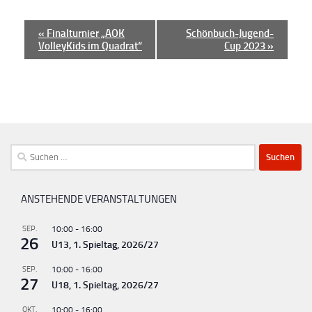
V
«
Finalturnier „AOK
Schönbuch-Jugend-
VolleyKids im Quadrat“
Cup 2023
»
e
r
a
n
s
t
Suchen
a
nach:
l
ANSTEHENDE VERANSTALTUNGEN
t
u
SEP.
10:00
-
16:00
26
U13, 1. Spieltag, 2026/27
n
g
SEP.
10:00
-
16:00
27
U18, 1. Spieltag, 2026/27
-
OKT.
10:00
-
16:00