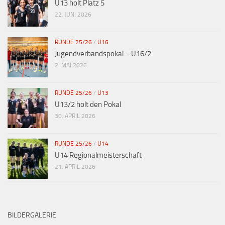
U13 holt Platz 5
22. JUNI 2026
RUNDE 25/26
/
U16
Jugendverbandspokal – U16/2
2. MAI 2026
RUNDE 25/26
/
U13
U13/2 holt den Pokal
30. APRIL 2026
RUNDE 25/26
/
U14
U14 Regionalmeisterschaft
21. APRIL 2026
BILDERGALERIE