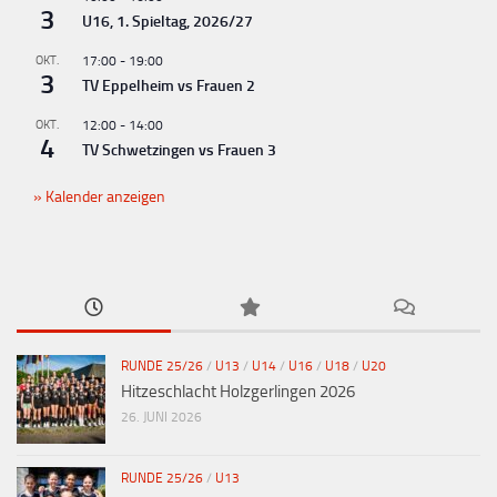
N
3
U16, 1. Spieltag, 2026/27
a
v
OKT.
17:00
-
19:00
3
TV Eppelheim vs Frauen 2
i
g
OKT.
12:00
-
14:00
4
TV Schwetzingen vs Frauen 3
a
t
Kalender anzeigen
i
o
n
RUNDE 25/26
/
U13
/
U14
/
U16
/
U18
/
U20
Hitzeschlacht Holzgerlingen 2026
26. JUNI 2026
RUNDE 25/26
/
U13