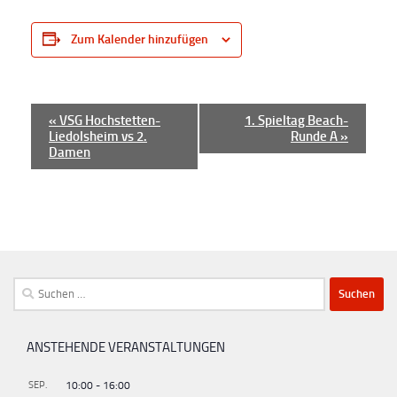
Zum Kalender hinzufügen
V
«
VSG Hochstetten-
1. Spieltag Beach-
Liedolsheim vs 2.
Runde A
»
e
Damen
r
a
n
s
t
Suchen
a
nach:
l
t
ANSTEHENDE VERANSTALTUNGEN
u
SEP.
10:00
-
16:00