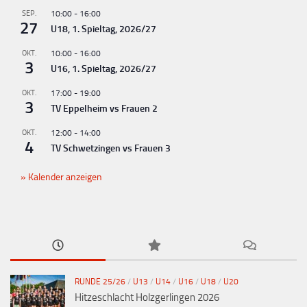
g
SEP.
10:00
-
16:00
-
27
U18, 1. Spieltag, 2026/27
N
OKT.
10:00
-
16:00
a
3
U16, 1. Spieltag, 2026/27
v
OKT.
17:00
-
19:00
i
3
TV Eppelheim vs Frauen 2
g
OKT.
12:00
-
14:00
a
4
TV Schwetzingen vs Frauen 3
t
Kalender anzeigen
i
o
n
RUNDE 25/26
/
U13
/
U14
/
U16
/
U18
/
U20
Hitzeschlacht Holzgerlingen 2026