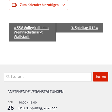
Zum Kalender hinzufügen
V
«
SSV Volleyball beim
3. Spieltag U12
»
Weihnachstmarkt
e
Wallstadt
r
a
n
s
t
Suchen
a
nach:
l
t
ANSTEHENDE VERANSTALTUNGEN
u
SEP.
10:00
-
16:00
n
26
U13, 1. Spieltag, 2026/27