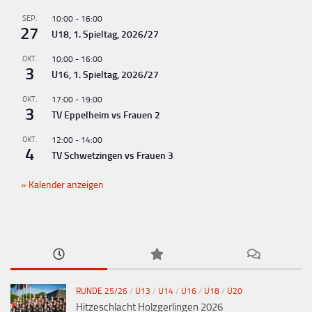
n
g
SEP.
10:00
-
16:00
27
U18, 1. Spieltag, 2026/27
-
N
OKT.
10:00
-
16:00
3
U16, 1. Spieltag, 2026/27
a
v
OKT.
17:00
-
19:00
3
TV Eppelheim vs Frauen 2
i
g
OKT.
12:00
-
14:00
4
TV Schwetzingen vs Frauen 3
a
t
Kalender anzeigen
i
o
n
RUNDE 25/26
/
U13
/
U14
/
U16
/
U18
/
U20
Hitzeschlacht Holzgerlingen 2026