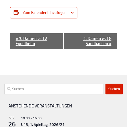
Zum Kalender hinzufügen
V
«
3. Damen vs TV
2. Damen vs TG
Eppelheim
Sandhausen
»
e
r
a
n
s
t
Suchen
a
nach:
l
ANSTEHENDE VERANSTALTUNGEN
t
u
SEP.
10:00
-
16:00
26
U13, 1. Spieltag, 2026/27